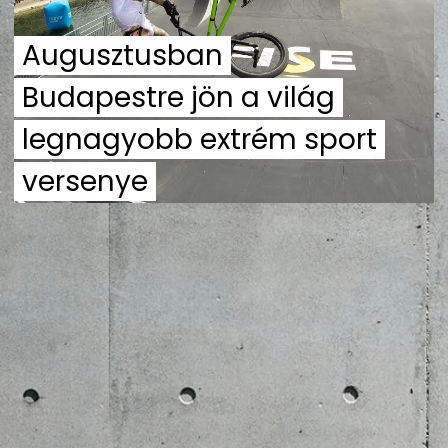
ZENE
Augusztusban
MÉDIAAJÁNLAT
Budapestre jön a világ
IMPRESSZUM
PR-ARCHÍVUM
ADATKEZELÉSI TÁJÉKOZTATÓ
legnagyobb extrém sport
versenye