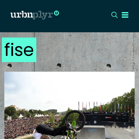
fise
CÍMLAP
DIZÁJN
DIVAT
HIP
KULT
UTCA