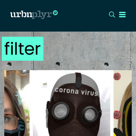
filter
CÍMLAP
DIZÁJN
DIVAT
HIP
KULT
UTCA