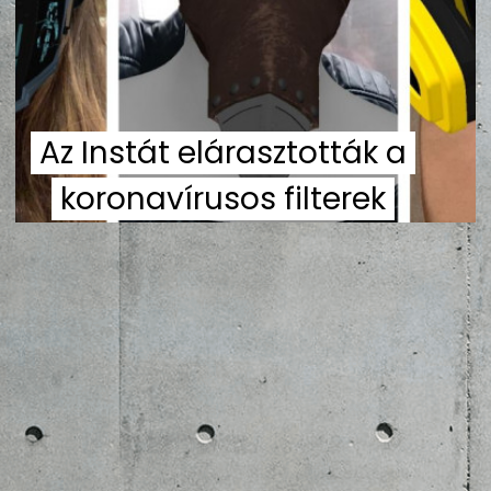
ZENE
MÉDIAAJÁNLAT
IMPRESSZUM
PR-ARCHÍVUM
ADATKEZELÉSI TÁJÉKOZTATÓ
Az Instát elárasztották a
koronavírusos filterek