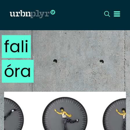
fali
CÍMLAP
DIZÁJN
óra
DIVAT
HIP
KULT
UTCA