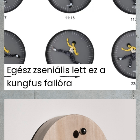
ZENE
MÉDIAAJÁNLAT
IMPRESSZUM
PR-ARCHÍVUM
ADATKEZELÉSI TÁJÉKOZTATÓ
Egész zseniális lett ez a
kungfus falióra