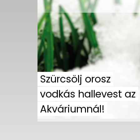
UTCA
ZENE
MÉDIAAJÁNLAT
IMPRESSZUM
PR-ARCHÍVUM
ADATKEZELÉSI
TÁJÉKOZTATÓ
Szürcsölj orosz
vodkás hallevest az
Akváriumnál!