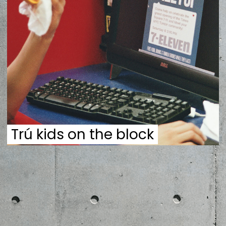
ZENE
MÉDIAAJÁNLAT
IMPRESSZUM
PR-ARCHÍVUM
ADATKEZELÉSI TÁJÉKOZTATÓ
Trú kids on the block