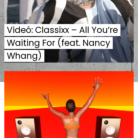
Videó: Classixx – All You’re
Waiting For (feat. Nancy
Whang)