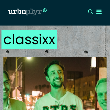
classixx
CÍMLAP
DIZÁJN
DIVAT
HIP
KULT
UTCA