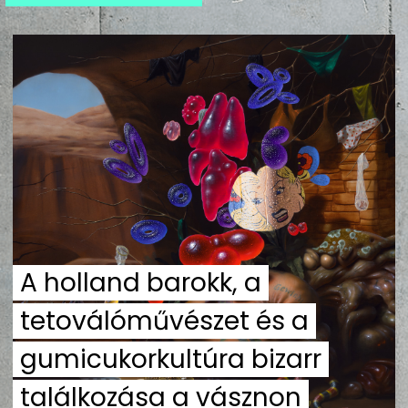
ZENE
MÉDIAAJÁNLAT
IMPRESSZUM
PR-ARCHÍVUM
ADATKEZELÉSI TÁJÉKOZTATÓ
A holland barokk, a
tetoválóművészet és a
gumicukorkultúra bizarr
találkozása a vásznon