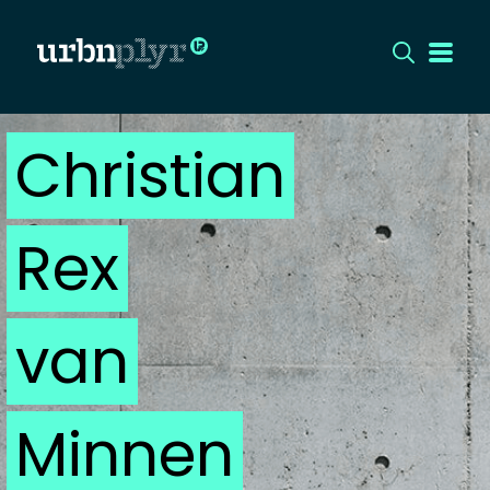
Christian
CÍMLAP
DIZÁJN
Rex
DIVAT
HIP
van
KULT
Minnen
UTCA