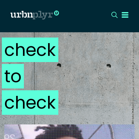
check
CÍMLAP
DIZÁJN
to
DIVAT
HIP
check
KULT
UTCA