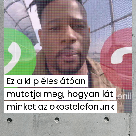
ZENE
MÉDIAAJÁNLAT
IMPRESSZUM
PR-ARCHÍVUM
ADATKEZELÉSI TÁJÉKOZTATÓ
Ez a klip éleslátóan
mutatja meg, hogyan lát
minket az okostelefonunk