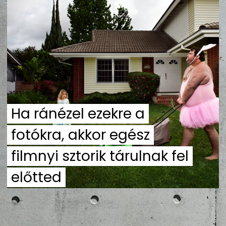
ZENE
MÉDIAAJÁNLAT
IMPRESSZUM
PR-ARCHÍVUM
ADATKEZELÉSI TÁJÉKOZTATÓ
Ha ránézel ezekre a
fotókra, akkor egész
filmnyi sztorik tárulnak fel
előtted