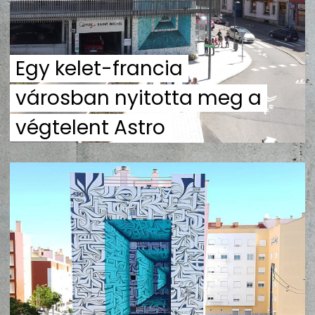
ZENE
MÉDIAAJÁNLAT
Egy kelet-francia
IMPRESSZUM
PR-ARCHÍVUM
ADATKEZELÉSI TÁJÉKOZTATÓ
városban nyitotta meg a
végtelent Astro