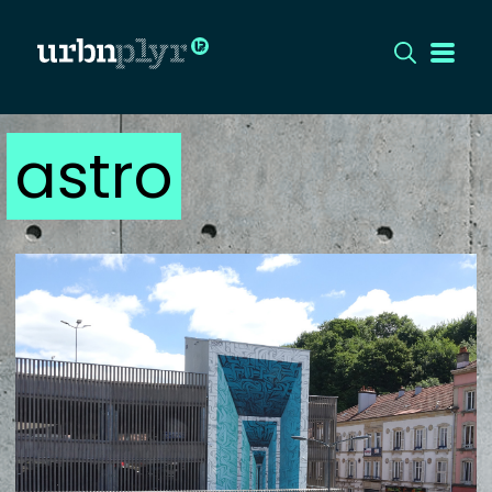
astro
CÍMLAP
DIZÁJN
DIVAT
HIP
KULT
UTCA