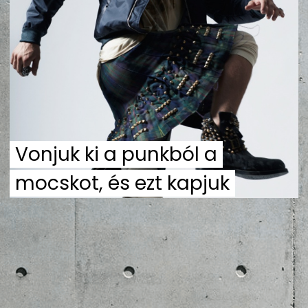
ZENE
MÉDIAAJÁNLAT
IMPRESSZUM
PR-ARCHÍVUM
ADATKEZELÉSI TÁJÉKOZTATÓ
Vonjuk ki a punkból a
mocskot, és ezt kapjuk