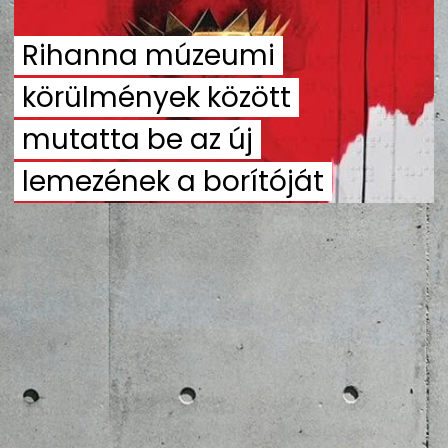
ZENE
Rihanna múzeumi
MÉDIAAJÁNLAT
körülmények között
IMPRESSZUM
PR-ARCHÍVUM
ADATKEZELÉSI TÁJÉKOZTATÓ
mutatta be az új
lemezének a borítóját