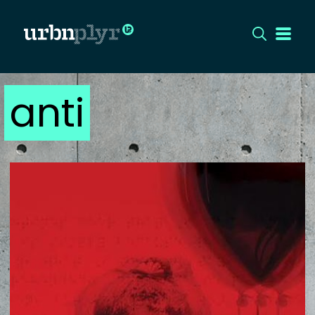
anti
CÍMLAP
DIZÁJN
DIVAT
HIP
KULT
UTCA