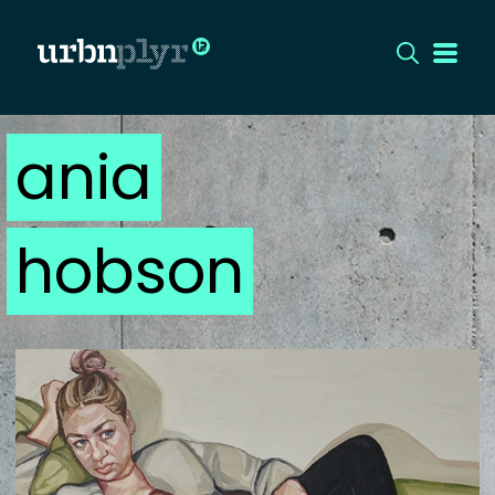
ania
CÍMLAP
DIZÁJN
hobson
DIVAT
HIP
KULT
UTCA