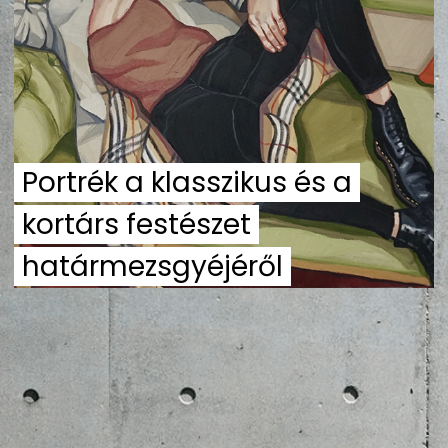
ZENE
MÉDIAAJÁNLAT
IMPRESSZUM
PR-ARCHÍVUM
ADATKEZELÉSI TÁJÉKOZTATÓ
Portrék a klasszikus és a
kortárs festészet
határmezsgyéjéről