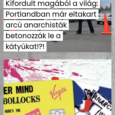
Kifordult magából a világ:
ZENE
Portlandban már eltakart
MÉDIAAJÁNLAT
arcú anarchisták
IMPRESSZUM
PR-ARCHÍVUM
ADATKEZELÉSI TÁJÉKOZTATÓ
betonozzák le a
kátyúkat!?!