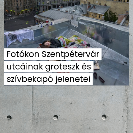
ZENE
MÉDIAAJÁNLAT
IMPRESSZUM
PR-ARCHÍVUM
ADATKEZELÉSI TÁJÉKOZTATÓ
Fotókon Szentpétervár
utcáinak groteszk és
szívbekapó jelenetei