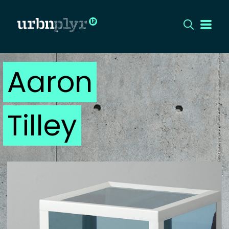
Aaron
CÍMLAP
DIZÁJN
Tilley
DIVAT
HIP
KULT
UTCA