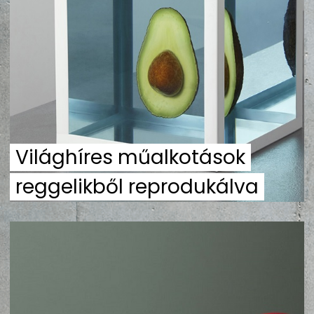
ZENE
MÉDIAAJÁNLAT
IMPRESSZUM
PR-ARCHÍVUM
ADATKEZELÉSI TÁJÉKOZTATÓ
Világhíres műalkotások
reggelikből reprodukálva