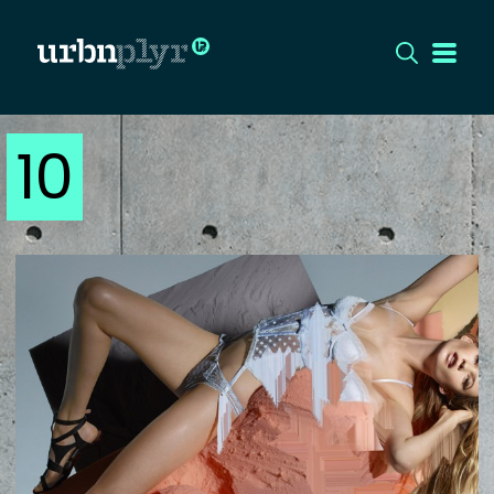
10
CÍMLAP
DIZÁJN
DIVAT
HIP
KULT
UTCA