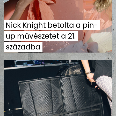
ZENE
MÉDIAAJÁNLAT
Nick Knight betolta a pin-
IMPRESSZUM
PR-ARCHÍVUM
ADATKEZELÉSI TÁJÉKOZTATÓ
up művészetet a 21.
századba