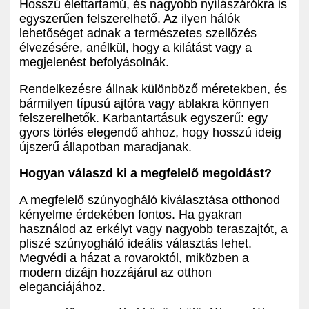
Hosszú élettartamú, és nagyobb nyílászárókra is
egyszerűen felszerelhető. Az ilyen hálók
lehetőséget adnak a természetes szellőzés
élvezésére, anélkül, hogy a kilátást vagy a
megjelenést befolyásolnák.
Rendelkezésre állnak különböző méretekben, és
bármilyen típusú ajtóra vagy ablakra könnyen
felszerelhetők. Karbantartásuk egyszerű: egy
gyors törlés elegendő ahhoz, hogy hosszú ideig
újszerű állapotban maradjanak.
Hogyan válaszd ki a megfelelő megoldást?
A megfelelő szúnyogháló kiválasztása otthonod
kényelme érdekében fontos. Ha gyakran
használod az erkélyt vagy nagyobb teraszajtót, a
pliszé szúnyogháló ideális választás lehet.
Megvédi a házat a rovaroktól, miközben a
modern dizájn hozzájárul az otthon
eleganciájához.