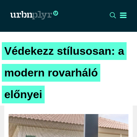
CÍMLAP
Védekezz stílusosan: a
DIZÁJN
DIVAT
modern rovarháló
HIP
KULT
előnyei
UTCA
ZENE
MÉDIAAJÁNLAT
IMPRESSZUM
PR-ARCHÍVUM