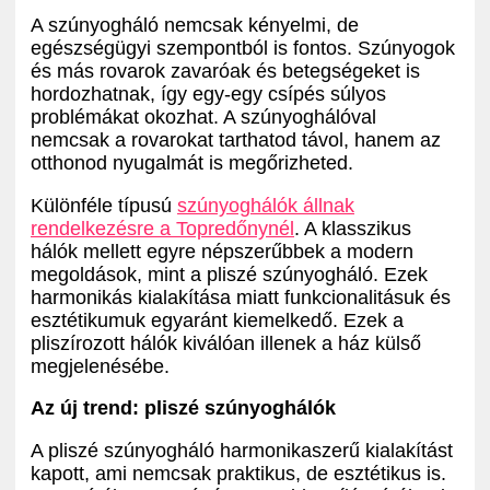
A szúnyogháló nemcsak kényelmi, de
egészségügyi szempontból is fontos. Szúnyogok
és más rovarok zavaróak és betegségeket is
hordozhatnak, így egy-egy csípés súlyos
problémákat okozhat. A szúnyoghálóval
nemcsak a rovarokat tarthatod távol, hanem az
otthonod nyugalmát is megőrizheted.
Különféle típusú
szúnyoghálók állnak
rendelkezésre a Topredőnynél
. A klasszikus
hálók mellett egyre népszerűbbek a modern
megoldások, mint a pliszé szúnyogháló. Ezek
harmonikás kialakítása miatt funkcionalitásuk és
esztétikumuk egyaránt kiemelkedő. Ezek a
pliszírozott hálók kiválóan illenek a ház külső
megjelenésébe.
Az új trend: pliszé szúnyoghálók
A pliszé szúnyogháló harmonikaszerű kialakítást
kapott, ami nemcsak praktikus, de esztétikus is.