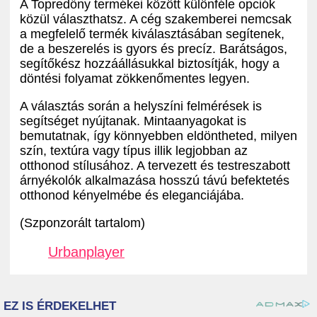
A Topredőny termékei között különféle opciók
közül választhatsz. A cég szakemberei nemcsak
a megfelelő termék kiválasztásában segítenek,
de a beszerelés is gyors és precíz. Barátságos,
segítőkész hozzáállásukkal biztosítják, hogy a
döntési folyamat zökkenőmentes legyen.
A választás során a helyszíni felmérések is
segítséget nyújtanak. Mintaanyagokat is
bemutatnak, így könnyebben eldöntheted, milyen
szín, textúra vagy típus illik legjobban az
otthonod stílusához. A tervezett és testreszabott
árnyékolók alkalmazása hosszú távú befektetés
otthonod kényelmébe és eleganciájába.
(Szponzorált tartalom)
Urbanplayer