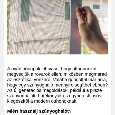
ADATKEZELÉSI TÁJÉKOZTATÓ
A nyári hónapok kihívása, hogy otthonunkat
megvédjük a rovarok ellen, miközben megmarad
az esztétikai vonzerő. Valaha gondoltál már arra,
hogy egy szúnyogháló mennyire segíthet ebben?
Az új generációs megoldások, például a pliszé
szúnyoghálók, hatékonyak és egyben stílusos
kiegészítői a modern otthonoknak.
Miért használj szúnyoghálót?