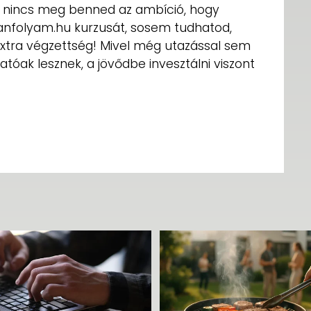
y nincs meg benned az ambíció, hogy
 Tanfolyam.hu kurzusát, sosem tudhatod,
extra végzettség! Mivel még utazással sem
hatóak lesznek, a jövődbe invesztálni viszont