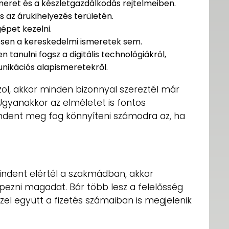
meret és a készletgazdálkodás rejtelmeiben.
és az árukihelyezés területén.
épet kezelni.
en a kereskedelmi ismeretek sem.
 tanulni fogsz a digitális technológiákról,
nikációs alapismeretekről.
l, akkor minden bizonnyal szereztél már
gyanakkor az elméletet is fontos
indent meg fog könnyíteni számodra az, ha
ndent elértél a szakmádban, akkor
ni magadat. Bár több lesz a felelősség
zel együtt a fizetés számaiban is megjelenik