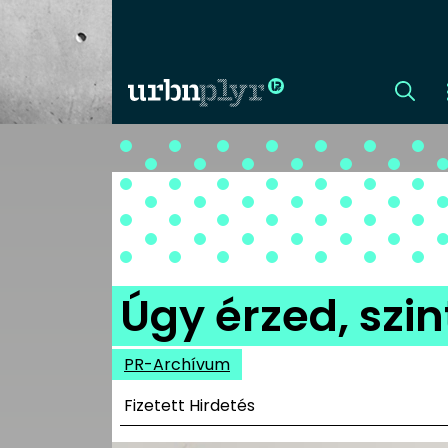
CÍMLAP
DIZÁJN
DIVAT
Úgy érzed, szin
HIP
PR-Archívum
KULT
Fizetett Hirdetés