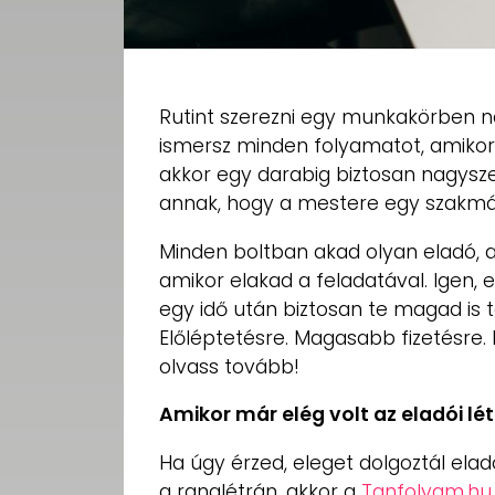
Rutint szerezni egy munkakörben na
ismersz minden folyamatot, amikor
akkor egy darabig biztosan nagysze
annak, hogy a mestere egy szakm
Minden boltban akad olyan eladó, a
amikor elakad a feladatával. Igen, e
egy idő után biztosan te magad is t
Előléptetésre. Magasabb fizetésre
olvass tovább!
Amikor már elég volt az eladói lé
Ha úgy érzed, eleget dolgoztál ela
a ranglétrán, akkor a
Tanfolyam.hu 