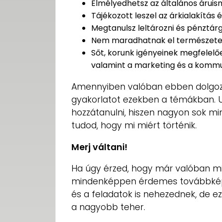
Elmélyedhetsz az általános áruis
Tájékozott leszel az árkialakítás 
Megtanulsz leltározni és pénztárg
Nem maradhatnak el természetes
Sőt, korunk igényeinek megfelelően
valamint a marketing és a kommu
Amennyiben valóban ebben dolgozo
gyakorlatot ezekben a témákban. U
hozzátanulni, hiszen nagyon sok m
tudod, hogy mi miért történik.
Merj váltani!
Ha úgy érzed, hogy már valóban mi
mindenképpen érdemes továbbképez
és a feladatok is nehezednek, de ez
a nagyobb teher.