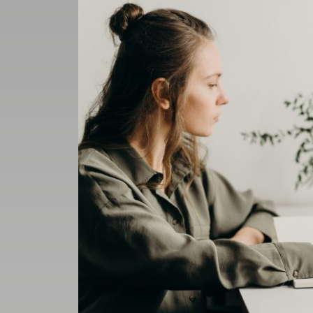
UTCA
ZENE
MÉDIAAJÁNLAT
IMPRESSZUM
PR-ARCHÍVUM
ADATKEZELÉSI
TÁJÉKOZTATÓ