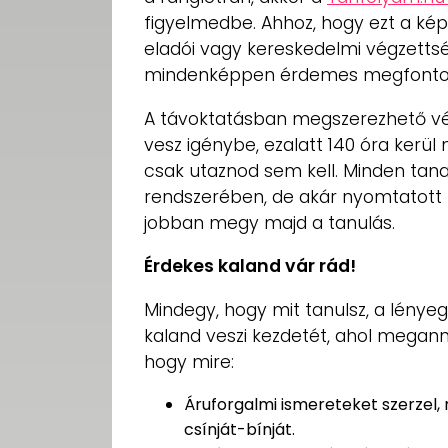
figyelmedbe. Ahhoz, hogy ezt a képz
eladói vagy kereskedelmi végzetts
mindenképpen érdemes megfontoln
A távoktatásban megszerezhető v
vesz igénybe, ezalatt 140 óra kerü
csak utaznod sem kell. Minden tan
rendszerében, de akár nyomtatott 
jobban megy majd a tanulás.
Érdekes kaland vár rád!
Mindegy, hogy mit tanulsz, a lényeg
kaland veszi kezdetét, ahol megannyi
hogy mire:
Áruforgalmi ismereteket szerzel,
csínját-bínját.