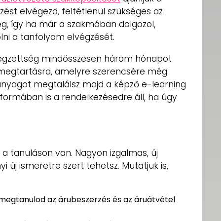
ést elvégezd, feltétlenül szükséges az
ég, így ha már a szakmában dolgozol,
i a tanfolyam elvégzését.
égzettség mindösszesen három hónapot
l megtartásra, amelyre szerencsére még
anyagot megtalálsz majd a képző e-learning
formában is a rendelkezésedre áll, ha úgy
 a tanuláson van. Nagyon izgalmas, új
 új ismeretre szert tehetsz. Mutatjuk is,
 megtanulod az árubeszerzés és az áruátvétel