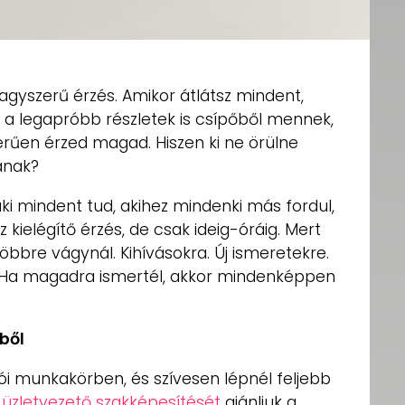
gyszerű érzés. Amikor átlátsz mindent,
 a legapróbb részletek is csípőből mennek,
rűen érzed magad. Hiszen ki ne örülne
ának?
ki mindent tud, akihez mindenki más fordul,
z kielégítő érzés, de csak ideig-óráig. Mert
öbbre vágynál. Kihívásokra. Új ismeretekre.
. Ha magadra ismertél, akkor mindenképpen
tből
dói munkakörben, és szívesen lépnél feljebb
üzletvezető szakképesítését
ajánljuk a