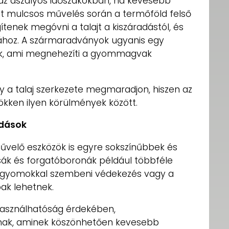
j az aszályos időszakokban, ha kevesebb
t mulcsos művelés során a termőföld felső
enek megóvni a talajt a kiszáradástól, és
hoz. A szármaradványok ugyanis egy
k, ami megnehezíti a gyommagvak
gy a talaj szerkezete megmaradjon, hiszen az
kken ilyen körülmények között.
dások
művelő eszközök is egyre sokszínűbbek és
sák és forgatóboronák például többféle
l a gyomokkal szembeni védekezés vagy a
óak lehetnek.
használhatóság érdekében,
nak, aminek köszönhetően kevesebb