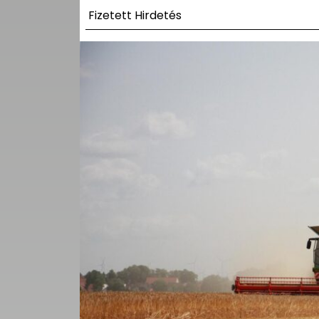
UTCA
Fizetett Hirdetés
ZENE
MÉDIAAJÁNLAT
IMPRESSZUM
PR-ARCHÍVUM
ADATKEZELÉSI
TÁJÉKOZTATÓ