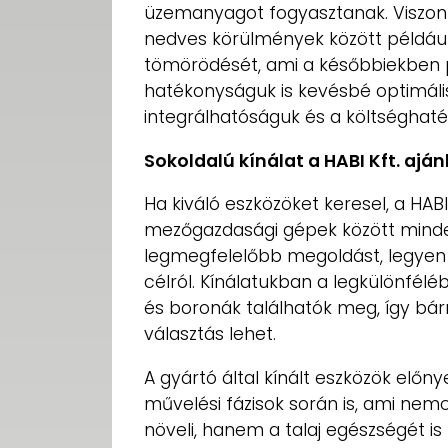
üzemanyagot fogyasztanak. Viszont
nedves körülmények között például 
tömörödését, ami a későbbiekben p
hatékonyságuk is kevésbé optimál
integrálhatóságuk és a költséghat
Sokoldalú kínálat a HABI Kft. ajá
Ha kiváló eszközöket keresel, a HABI 
mezőgazdasági gépek között minde
legmegfelelőbb megoldást, legyen 
célról. Kínálatukban a legkülönfél
és boronák találhatók meg, így bá
választás lehet.
A gyártó által kínált eszközök elő
művelési fázisok során is, ami ne
növeli, hanem a talaj egészségét i