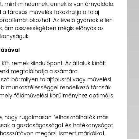
, mint mindennek, ennek is van árnyoldala:
a tárcsás művelés fokozhatja a talaj
roblémát okozhat. Az évelő gyomok elleni
is, ám összességében mégis előnyös az
ékonyságuk.
nlásával
Kft. remek kiindulópont. Az általuk kínált
nki megtalálhatja a számára
szó bármilyen talajtípusról vagy művelési
ébb munkaszélességgel rendelkező tárcsák
rmely földművelési körülményhez optimális
nye, hogy rugalmasan felhasználhatók más
mcsak a gazdaságosságot és hatékonyságot
s hosszútávon megőrzi. Ismert márkáikat,