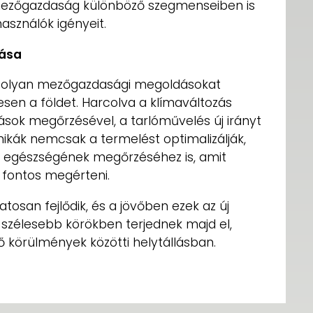
mezőgazdaság különböző szegmenseiben is
használók igényeit.
vása
gy olyan mezőgazdasági megoldásokat
gesen a földet. Harcolva a klímaváltozás
rások megőrzésével, a tarlóművelés új irányt
nikák nemcsak a termelést optimalizálják,
 egészségének megőrzéséhez is, amit
 fontos megérteni.
osan fejlődik, és a jövőben ezek az új
szélesebb körökben terjednek majd el,
tő körülmények közötti helytállásban.