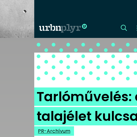
CÍMLAP
DIZÁJN
DIVAT
Tarlóművelés:
HIP
talajélet kulcs
KULT
PR-Archívum