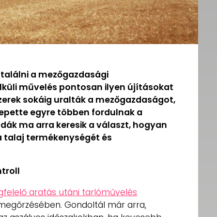
 találni a mezőgazdasági
lküli művelés pontosan ilyen újításokat
erek sokáig uralták a mezőgazdaságot,
zepette egyre többen fordulnak a
zdák ma arra keresik a választ, hogyan
 talaj termékenységét és
roll
felelő aratás utáni tarlóművelés
megőrzésében. Gondoltál már arra,