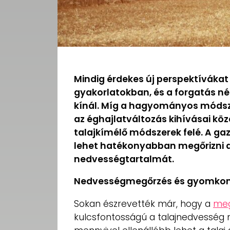
Mindig érdekes új perspektívákat
gyakorlatokban, és a forgatás né
kínál. Míg a hagyományos módsz
az éghajlatváltozás kihívásai kö
talajkímélő módszerek felé. A ga
lehet hatékonyabban megőrizni a
nedvességtartalmát.
Nedvességmegőrzés és gyomkont
Sokan észrevették már, hogy a
meg
kulcsfontosságú a talajnedvesség 