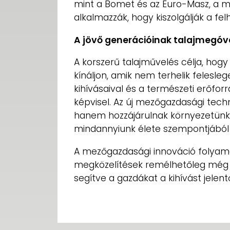
mint a Bomet és az Euro-Masz, a 
alkalmazzák, hogy kiszolgálják a fel
A jövő generációinak talajmegó
A korszerű talajművelés célja, ho
kínáljon, amik nem terhelik felesle
kihívásaival és a természeti erőfor
képvisel. Az új mezőgazdasági tech
hanem hozzájárulnak környezetünk
mindannyiunk élete szempontjából
A mezőgazdasági innováció folyamat
megközelítések remélhetőleg még 
segítve a gazdákat a kihívást jelen