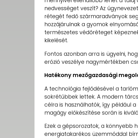
mennyivel ellenállóbb lehet a tala
nedvességet veszít? Az úgynevezet
rétegét fedő szármaradványok segít
hozzájárulnak a gyomok elnyomásá
természetes védőréteget képezne
kikelését.
Fontos azonban arra is ügyelni, ho
erózió veszélye nagymértékben csö
Hatékony mezőgazdasági megol
A technológia fejlődésével a tarló
sokrétűbbek lettek. A modern tárc
célra is használhatók, így példáu
magágy előkészítése során is kivál
Ezek a gépsorozatok, a könnyebb 
energiatakarékos üzemmóddal bír