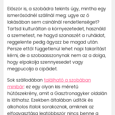
Először is, a szobádra tekints úgy, mintha egy
ismerősödnél szállnál meg; ugye az ő
lakásában sem csinálnál rendetlenséget?
Tartsd kulturáltan a környezetedet, használd
a szemetest, ne hagyd szanaszét a ruháidat,
reggelente pedig ágyazz be magad után.
Persze ettől függetlenül lehet napi takarítást
kérni, de a szobaasszonynak nem az a dolga,
hogy elpakolja szennyesedet vagy
megpucolja a cipőidet.
Sok szállodában
található a szobában
minibár
: ez egy olyan kis méretű
hűtőszekrény, amit a Gasztronagyker oldalán
is láthatsz. Ezekben általában üdítők és
alkoholos italok sorakoznak, amiknek az
elfogyasztása legtöbbször nincs benne a