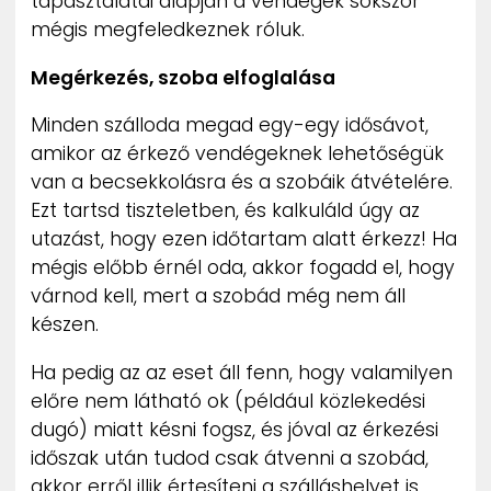
tapasztalatai alapján a vendégek sokszor
mégis megfeledkeznek róluk.
Megérkezés, szoba elfoglalása
Minden szálloda megad egy-egy idősávot,
amikor az érkező vendégeknek lehetőségük
van a becsekkolásra és a szobáik átvételére.
Ezt tartsd tiszteletben, és kalkuláld úgy az
utazást, hogy ezen időtartam alatt érkezz! Ha
mégis előbb érnél oda, akkor fogadd el, hogy
várnod kell, mert a szobád még nem áll
készen.
Ha pedig az az eset áll fenn, hogy valamilyen
előre nem látható ok (például közlekedési
dugó) miatt késni fogsz, és jóval az érkezési
időszak után tudod csak átvenni a szobád,
akkor erről illik értesíteni a szálláshelyet is.