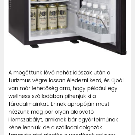
ZENE
MÉDIAAJÁNLAT
IMPRESSZUM
PR-ARCHÍVUM
ADATKEZELÉSI TÁJÉKOZTATÓ
A mögöttünk lévő nehéz időszak után a
turizmus végre lassan éledezni kezd, és újból
van már lehetőség arra, hogy például egy
wellness szállodában pihenjük ki a
fáradalmainkat. Ennek apropóján most
nézzünk meg pár olyan alapvető
illemszabályt, amiknek bár egyértelműnek
kéne lenniük, de a szállodai dolgozók