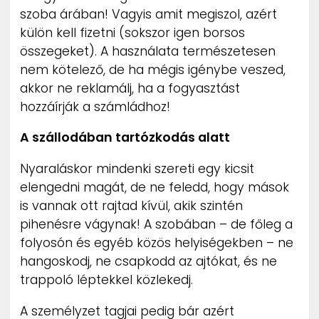
szoba árában! Vagyis amit megiszol, azért
külön kell fizetni (sokszor igen borsos
összegeket). A használata természetesen
nem kötelező, de ha mégis igénybe veszed,
akkor ne reklamálj, ha a fogyasztást
hozzáírják a számládhoz!
A szállodában tartózkodás alatt
Nyaraláskor mindenki szereti egy kicsit
elengedni magát, de ne feledd, hogy mások
is vannak ott rajtad kívül, akik szintén
pihenésre vágynak! A szobában – de főleg a
folyosón és egyéb közös helyiségekben – ne
hangoskodj, ne csapkodd az ajtókat, és ne
trappoló léptekkel közlekedj.
A személyzet tagjai pedig bár azért