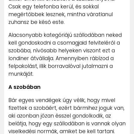
Csak egy telefonba kerül, és sokkal
megértőbbek lesznek, mintha váratlanul
zuhansz be késő este.
Alacsonyabb kategóriájú szállodában neked
kell gondoskodni a csomagjaid felviteléről a
szobába, nívósabb helyeken viszont ezt a
londiner átvállalja. Amennyiben rábízod a
felpakolást, illik borravalóval jutalmazni a
munkáját.
A szobában
Bár egyes vendégek úgy vélik, hogy mivel
fizettek a szobáért, ezért bármihez joguk van,
aki azonban józan ésszel gondolkodik, az
belátja, hogy egy szállodában is vannak olyan
viselkedési normák, amiket be kell tartani.