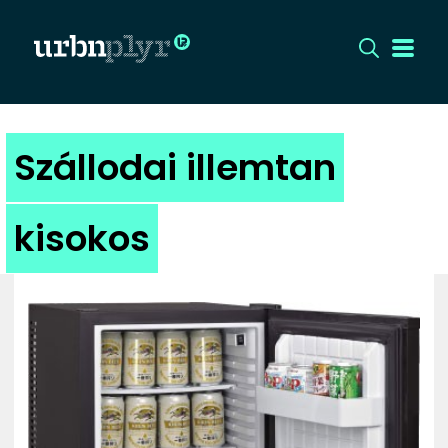
CÍMLAP
Szállodai illemtan
DIZÁJN
kisokos
DIVAT
HIP
KULT
UTCA