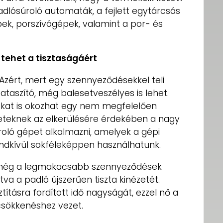
dlósúroló automaták, a fejlett egytárcsás
ek, porszívógépek, valamint a por- és
tehet a tisztaságáért
Azért, mert egy szennyeződésekkel teli
zataszító, még balesetveszélyes is lehet.
kat is okozhat egy nem megfelelően
eseteknek az elkerülésére érdekében a nagy
oló gépet alkalmazni, amelyek a gépi
rendkívül sokféleképpen használhatunk.
 még a legmakacsabb szennyeződések
ítva a padló újszerűen tiszta kinézetét.
tításra fordított idő nagyságát, ezzel nő a
sökkenéshez vezet.