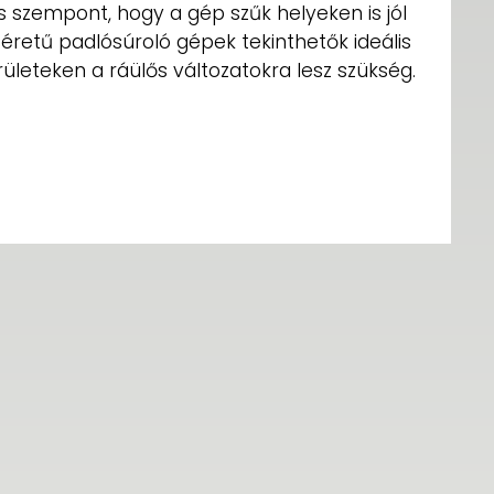
s szempont, hogy a gép szűk helyeken is jól
retű padlósúroló gépek tekinthetők ideális
ületeken a ráülős változatokra lesz szükség.