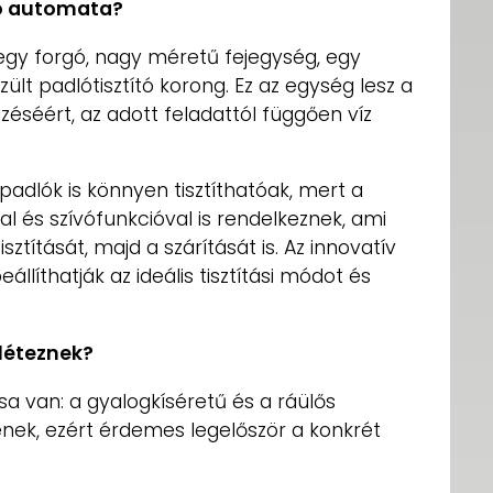
ó automata?
egy forgó, nagy méretű fejegység, egy
lt padlótisztító korong. Ez az egység lesz a
gzéséért, az adott feladattól függően víz
padlók is könnyen tisztíthatóak, mert a
al és szívófunkcióval is rendelkeznek, ami
ztítását, majd a szárítását is. Az innovatív
állíthatják az ideális tisztítási módot és
léteznek?
sa van: a gyalogkíséretű és a ráülős
enek, ezért érdemes legelőször a konkrét