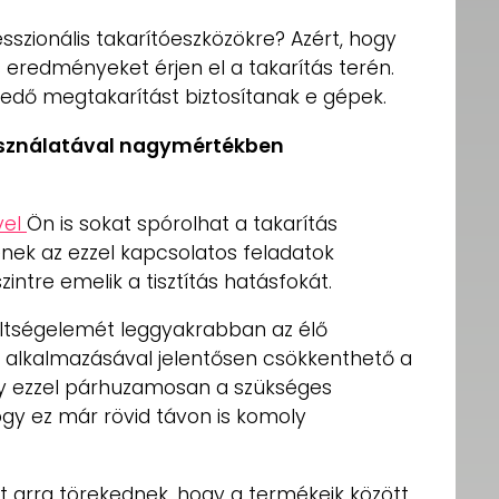
sszionális takarítóeszközökre? Azért, hogy
s eredményeket érjen el a takarítás terén.
kedő megtakarítást biztosítanak e gépek.
használatával nagymértékben
vel
Ön is sokat spórolhat a takarítás
enek az ezzel kapcsolatos feladatok
zintre emelik a tisztítás hatásfokát.
ltségelemét leggyakrabban az élő
k alkalmazásával jelentősen csökkenthető a
gy ezzel párhuzamosan a szükséges
ogy ez már rövid távon is komoly
t arra törekednek, hogy a termékeik között