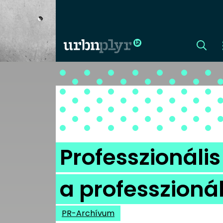
CÍMLAP
DIZÁJN
DIVAT
Professzionáli
HIP
a professzionál
KULT
PR-Archívum