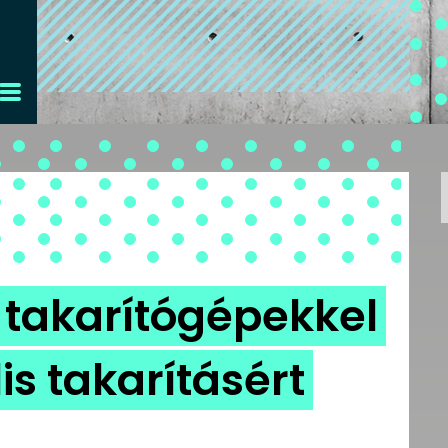
s takarítógépekkel
is takarításért