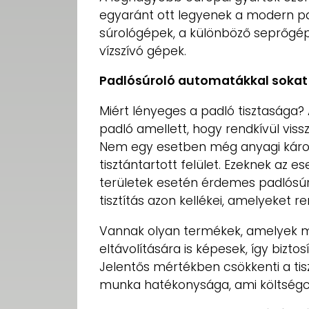
egyaránt ott legyenek a modern pa
súrológépek, a különböző seprőgép
vízszívó gépek.
Padlósúroló automatákkal sokat 
Miért lényeges a padló tisztasága? 
padló amellett, hogy rendkívül viss
Nem egy esetben még anyagi káro
tisztántartott felület. Ezeknek az 
területek esetén érdemes padlósúr
tisztítás azon kellékei, amelyeket 
Vannak olyan termékek, amelyek
eltávolítására is képesek, így biztos
Jelentős mértékben csökkenti a tisz
munka hatékonysága, ami költségc