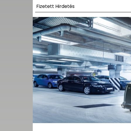
UTCA
Fizetett Hirdetés
ZENE
MÉDIAAJÁNLAT
IMPRESSZUM
PR-ARCHÍVUM
ADATKEZELÉSI
TÁJÉKOZTATÓ