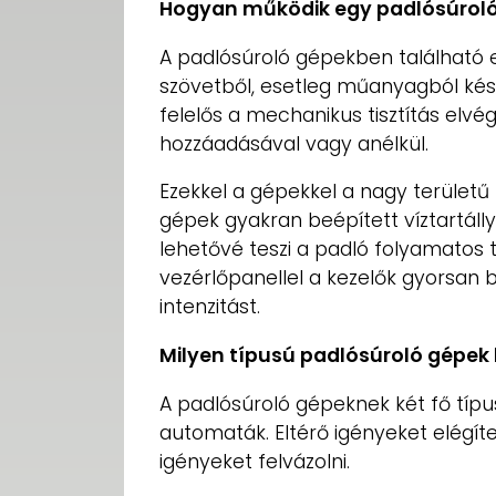
Hogyan működik egy padlósúrol
A padlósúroló gépekben található 
szövetből, esetleg műanyagból készü
felelős a mechanikus tisztítás elvé
hozzáadásával vagy anélkül.
Ezekkel a gépekkel a nagy területű 
gépek gyakran beépített víztartálly
lehetővé teszi a padló folyamatos tis
vezérlőpanellel a kezelők gyorsan be
intenzitást.
Milyen típusú padlósúroló gépek 
A padlósúroló gépeknek két fő típu
automaták. Eltérő igényeket elégít
igényeket felvázolni.