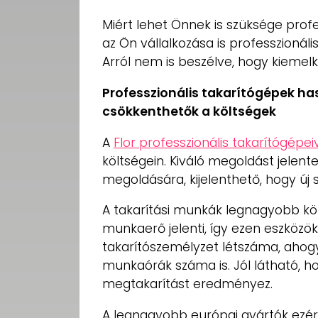
Miért lehet Önnek is szüksége profe
az Ön vállalkozása is professzionáli
Arról nem is beszélve, hogy kiemel
Professzionális takarítógépek 
csökkenthetők a költségek
A
Flor professzionális takarítógépei
költségein. Kiváló megoldást jelent
megoldására, kijelenthető, hogy új s
A takarítási munkák legnagyobb kö
munkaerő jelenti, így ezen eszközö
takarítószemélyzet létszáma, aho
munkaórák száma is. Jól látható, h
megtakarítást eredményez.
A legnagyobb európai gyártók ezér