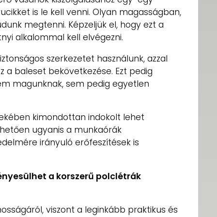
ikket is le kell venni. Olyan magasságban,
dunk megtenni. Képzeljük el, hogy ezt a
nyi alkalommal kell elvégezni.
iztonságos szerkezetet használunk, azzal
z a baleset bekövetkezése. Ezt pedig
em magunknak, sem pedig egyetlen
ekében kimondottan indokolt lehet
önhetően ugyanis a munkaórák
édelmére irányuló erőfeszítések is
nyesülhet a korszerű polclétrák
osságáról, viszont a leginkább praktikus és