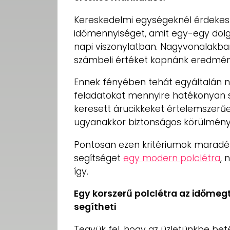
Kereskedelmi egységeknél érdekes 
időmennyiséget, amit egy-egy dolgoz
napi viszonylatban. Nagyvonalak
számbeli értéket kapnánk eredmén
Ennek fényében tehát egyáltalán n
feladatokat mennyire hatékonyan sik
keresett árucikkeket értelemszerű
ugyanakkor biztonságos körülménye
Pontosan ezen kritériumok maradék
segítséget
egy modern polclétra
, 
így.
Egy korszerű polclétra az időmeg
segítheti
Tegyük fel, hogy az üzletünkbe bet