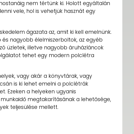
 mostanáig nem tértünk ki. Holott egyáltalán
nni vele, hol is vehetjük hasznát egy
edelem ágazata az, amit ki kell emelnünk.
 és nagyobb élelmiszerboltok, az egyéb
zó üzletek, illetve nagyobb áruházláncok
olgálatot tehet egy modern polclétra
phelyek, vagy akár a könyvtárak, vagy
án is ki lehet emelni a polclétrák
et. Ezeken a helyeken ugyanis
a munkaidő megtakarításának a lehetősége,
k teljesülése mellett.