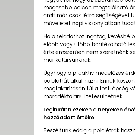
magasabb polcon megtalálható áruc
amit már csak létra segítségével tu
műveletet napi viszonylatban tucat
Ha a feladathoz ingatag, kevésbé b
előbb vagy utóbb borítékolható les
értelemszerűen nem szeretnénk s
munkatársunknak.
Úgyhogy a proaktív megelőzés érd
polclétrát alkalmazni. Ennek kösz
megtakarításán túl a testi épség v
maradéktalanul teljesülhetnek.
Leginkább ezeken a helyeken érvé
hozzáadott értéke
Beszéltünk eddig a polclétrák haszn