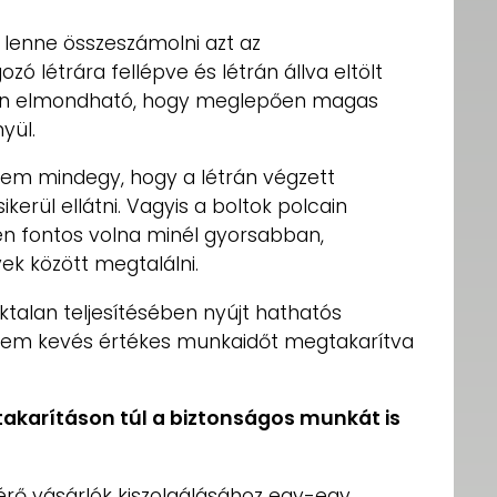
lenne összeszámolni azt az
ó létrára fellépve és létrán állva eltölt
ban elmondható, hogy meglepően magas
yül.
em mindegy, hogy a létrán végzett
erül ellátni. Vagyis a boltok polcain
en fontos volna minél gyorsabban,
k között megtalálni.
talan teljesítésében nyújt hathatós
nem kevés értékes munkaidőt megtakarítva
takarításon túl a biztonságos munkát is
érő vásárlók kiszolgálásához egy-egy