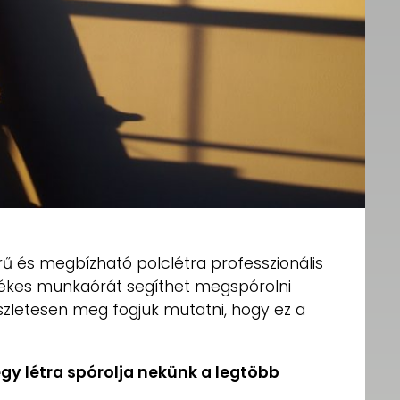
erű és megbízható polclétra professzionális
ékes munkaórát segíthet megspórolni
észletesen meg fogjuk mutatni, hogy ez a
gy létra spórolja nekünk a legtöbb