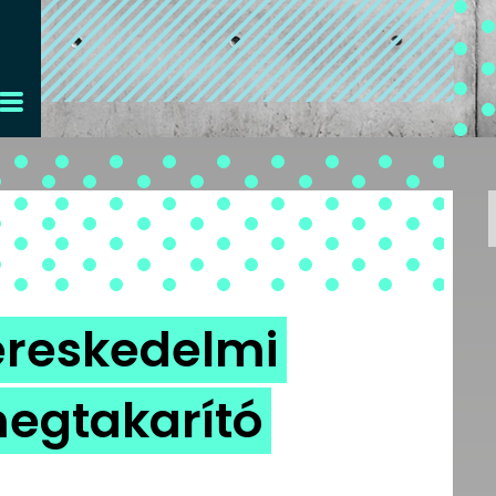
kereskedelmi
egtakarító