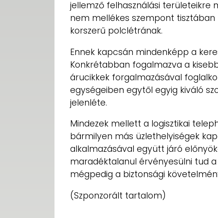
jellemző felhasználási területeikre
nem mellékes szempont tisztában le
korszerű polclétrának.
Ennek kapcsán mindenképp a keresk
Konkrétabban fogalmazva a kisebb
árucikkek forgalmazásával foglalko
egységeiben egytől egyig kiváló sz
jelenléte.
Mindezek mellett a logisztikai tele
bármilyen más üzlethelyiségek kapcs
alkalmazásával együtt járó előnyök
maradéktalanul érvényesülni tud 
mégpedig a biztonsági követelménye
(Szponzorált tartalom)