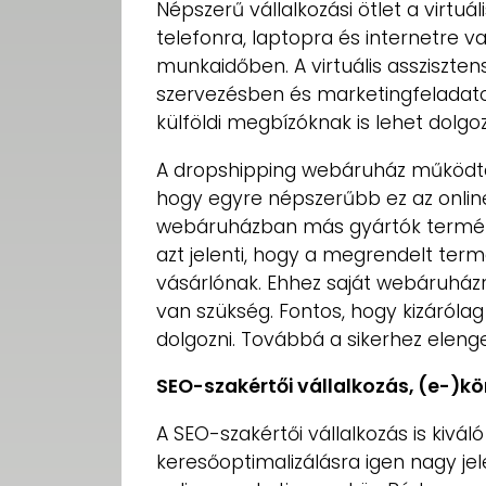
Népszerű vállalkozási ötlet a virtuá
telefonra, laptopra és internetre 
munkaidőben. A virtuális assziszte
szervezésben és marketingfeladato
külföldi megbízóknak is lehet dolgoz
A dropshipping webáruház működtet
hogy egyre népszerűbb ez az online
webáruházban más gyártók termékeit 
azt jelenti, hogy a megrendelt term
vásárlónak. Ehhez saját webáruházra
van szükség. Fontos, hogy kizáról
dolgozni. Továbbá a sikerhez eleng
SEO-szakértői vállalkozás, (e-)k
A SEO-szakértői vállalkozás is kiváló
keresőoptimalizálásra igen nagy je