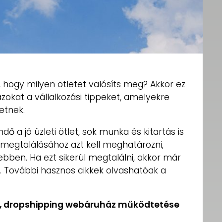
, hogy milyen ötletet valósíts meg? Akkor ez
azokat a vállalkozási tippeket, amelyekre
etnek.
ő a jó üzleti ötlet, sok munka és kitartás is
 megtalálásához azt kell meghatározni,
ebben. Ha ezt sikerül megtalálni, akkor már
t. További hasznos cikkek olvashatóak a
tás, dropshipping webáruház működtetése