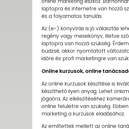
online marketing eszköz. Bárhonna
laptopra és internetre van hozzá sz
és a folyamatos tanulás.
Az (e-) könyvírás is jó választás l
regény vagy mesekönyv, illetve szól
laptopra van hozzá szükség. Érdem
büdzsé, akkor nyomtatott változatot
időre és profi marketingre van szük
Online kurzusok, online tanácsad
Az online kurzusok készítése is kivál
készíthető ilyen anyag. Lehet önis
jógaóra. Az elkészítéséhez kamerá
online felületre van szükség. Ebbe
marketing a kurzusok eladásához.
Az említettek mellett az online ta