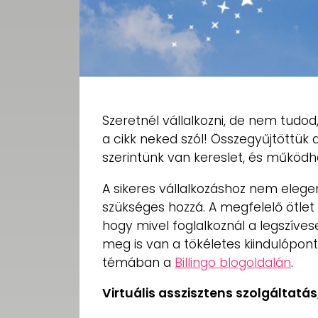
Szeretnél vállalkozni, de nem tudod
a cikk neked szól! Összegyűjtöttük 
szerintünk van kereslet, és működh
A sikeres vállalkozáshoz nem elegend
szükséges hozzá. A megfelelő ötlet
hogy mivel foglalkoznál a legszíves
meg is van a tökéletes kiindulópon
témában a
Billingo blogoldalán
.
Virtuális asszisztens szolgálta