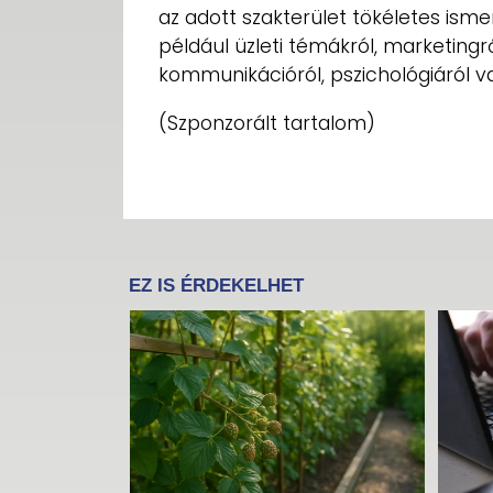
az adott szakterület tökéletes isme
például üzleti témákról, marketingrő
kommunikációról, pszichológiáról v
(Szponzorált tartalom)