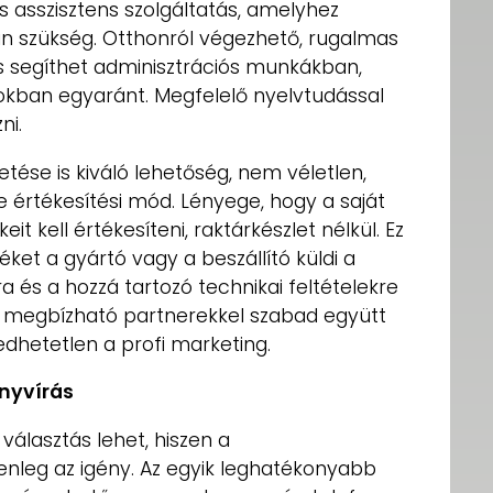
lis asszisztens szolgáltatás, amelyhez
van szükség. Otthonról végezhető, rugalmas
ns segíthet adminisztrációs munkákban,
kban egyaránt. Megfelelő nyelvtudással
ni.
ése is kiváló lehetőség, nem véletlen,
 értékesítési mód. Lényege, hogy a saját
kell értékesíteni, raktárkészlet nélkül. Ez
éket a gyártó vagy a beszállító küldi a
 és a hozzá tartozó technikai feltételekre
ag megbízható partnerekkel szabad együtt
edhetetlen a profi marketing.
önyvírás
 választás lehet, hiszen a
lenleg az igény. Az egyik leghatékonyabb