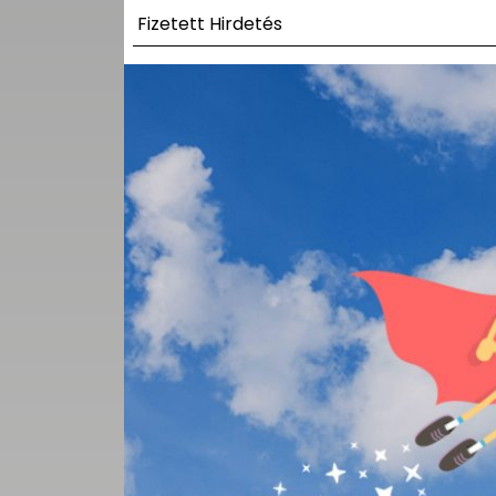
UTCA
Fizetett Hirdetés
ZENE
MÉDIAAJÁNLAT
IMPRESSZUM
PR-ARCHÍVUM
ADATKEZELÉSI
TÁJÉKOZTATÓ