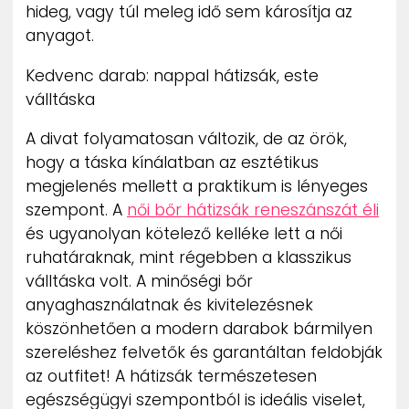
hideg, vagy túl meleg idő sem károsítja az
anyagot.
Kedvenc darab: nappal hátizsák, este
válltáska
A divat folyamatosan változik, de az örök,
hogy a táska kínálatban az esztétikus
megjelenés mellett a praktikum is lényeges
szempont. A
női bőr hátizsák reneszánszát éli
és ugyanolyan kötelező kelléke lett a női
ruhatáraknak, mint régebben a klasszikus
válltáska volt. A minőségi bőr
anyaghasználatnak és kivitelezésnek
köszönhetően a modern darabok bármilyen
szereléshez felvetők és garantáltan feldobják
az outfitet! A hátizsák természetesen
egészségügyi szempontból is ideális viselet,