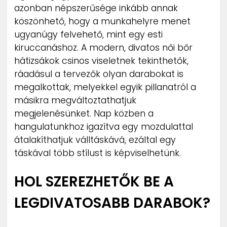
azonban népszerűsége inkább annak
köszönhető, hogy a munkahelyre menet
ugyanúgy felvehető, mint egy esti
kiruccanáshoz. A modern, divatos női bőr
hátizsákok csinos viseletnek tekinthetők,
ráadásul a tervezők olyan darabokat is
megalkottak, melyekkel egyik pillanatról a
másikra megváltoztathatjuk
megjelenésünket. Nap közben a
hangulatunkhoz igazítva egy mozdulattal
átalakíthatjuk válltáskává, ezáltal egy
táskával több stílust is képviselhetünk.
HOL SZEREZHETŐK BE A
LEGDIVATOSABB DARABOK?