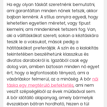
Ha egy olyan táskát szeretnénk bemutatni,
ami garantáltan minden nőnek tetszik, akkor
bajban lennénk. A stílus annyira egyedi, hogy
lehetetlen egyetlen méretet, vagy típust
kiemelni, ami mindenkinek tetszeni fog. Van,
aki a válltáskákat szereti, sokan a kézitáskára
teszik le a voksukat, mások pedig a
hátitáskákat preferálják. A szín és a kialakítás
tekintetében beszélhetünk klasszikus és
divatos darabokról is. Igazából csak egy
dolog van, amiben biztosan minden nő egyet
ért, hogy a legfontosabb tényező, ami a
vásárláskor felmerül, az a minőség. A bőr
női
táska egy megtérülő befektetés
, ami nem
veszít szépségéből az évek múlásával sem.
A bőr időtálló alapanyag, amely bármelyik
évszakban bátran hordható, hiszen a túl