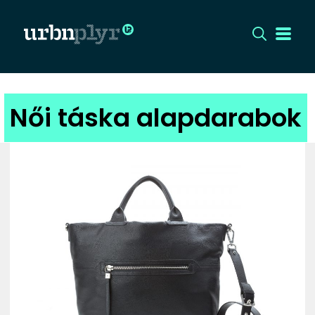
CÍMLAP
Női táska alapdarabok
DIZÁJN
DIVAT
HIP
KULT
UTCA