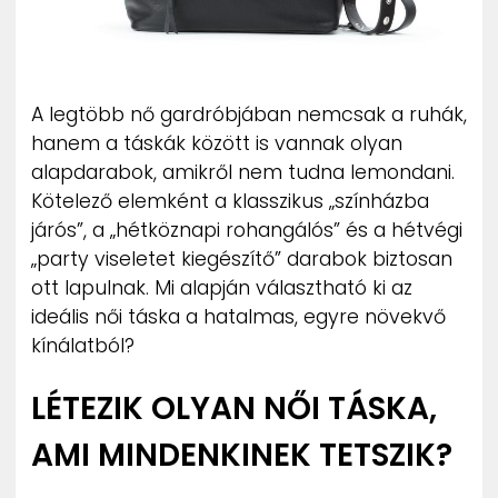
ZENE
MÉDIAAJÁNLAT
IMPRESSZUM
A legtöbb nő gardróbjában nemcsak a ruhák,
PR-ARCHÍVUM
hanem a táskák között is vannak olyan
ADATKEZELÉSI TÁJÉKOZTATÓ
alapdarabok, amikről nem tudna lemondani.
Kötelező elemként a klasszikus „színházba
járós”, a „hétköznapi rohangálós” és a hétvégi
„party viseletet kiegészítő” darabok biztosan
ott lapulnak. Mi alapján választható ki az
ideális női táska a hatalmas, egyre növekvő
kínálatból?
LÉTEZIK OLYAN NŐI TÁSKA,
AMI MINDENKINEK TETSZIK?