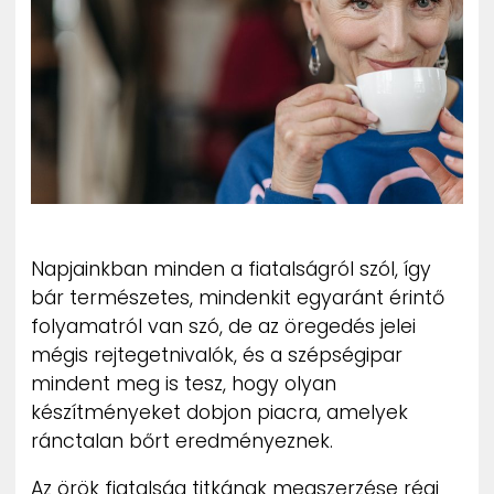
ZENE
MÉDIAAJÁNLAT
IMPRESSZUM
PR-ARCHÍVUM
ADATKEZELÉSI TÁJÉKOZTATÓ
Napjainkban minden a fiatalságról szól, így
bár természetes, mindenkit egyaránt érintő
folyamatról van szó, de az öregedés jelei
mégis rejtegetnivalók, és a szépségipar
mindent meg is tesz, hogy olyan
készítményeket dobjon piacra, amelyek
ránctalan bőrt eredményeznek.
Az örök fiatalság titkának megszerzése régi