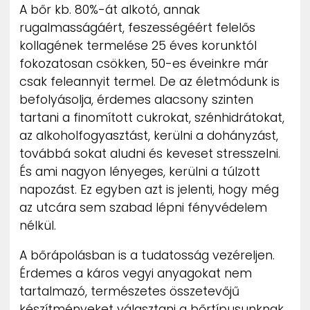
A bőr kb. 80%-át alkotó, annak
rugalmasságáért, feszességéért felelős
kollagének termelése 25 éves korunktól
fokozatosan csökken, 50-es éveinkre már
csak feleannyit termel. De az életmódunk is
befolyásolja, érdemes alacsony szinten
tartani a finomított cukrokat, szénhidrátokat,
az alkoholfogyasztást, kerülni a dohányzást,
továbbá sokat aludni és keveset stresszelni.
És ami nagyon lényeges, kerülni a túlzott
napozást. Ez egyben azt is jelenti, hogy még
az utcára sem szabad lépni fényvédelem
nélkül.
A bőrápolásban is a tudatosság vezéreljen.
Érdemes a káros vegyi anyagokat nem
tartalmazó, természetes összetevőjű
készítményeket választani a bőrtípusunknak