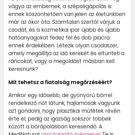
vágya az embernek, a szépségápolás is
ennek köszönhetően van jelen az életünkben
már az ókor óta. Számtalan szertől várjuk a
csodát, és a kozmetikai ipar újabb és újabb
hatóanyagokat fedez fel és dob piacra
ennek érdekében. Létezik olyan csodaszer,
amely megállítja az idő kerekét és eltünteti a
ráncokat, vagy a megoldást másban kell
keresnünk?
Mit tehetsz a fiatalság megőrzéséért?
Amikor egy idősebb, de gyönyörű bőrrel
rendelkező nőt látunk, hajlamosak vagyunk
azt gondolni, hogy plasztikai műtétek révén
érte el, pedig az igazság sokszor többek
között a bőrápolásban keresendő. A
MediNatural
ránctalanító krémjeivel
Te is