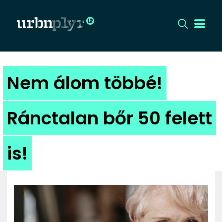
CÍMLAP
Nem álom többé!
DIZÁJN
Ránctalan bőr 50 felett
DIVAT
is!
HIP
KULT
UTCA