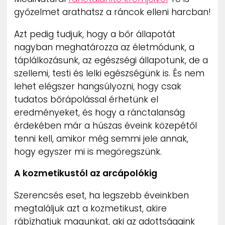
győzelmet arathatsz a ráncok elleni harcban!
Azt pedig tudjuk, hogy a bőr állapotát
nagyban meghatározza az életmódunk, a
táplálkozásunk, az egészségi állapotunk, de a
szellemi, testi és lelki egészségünk is. És nem
lehet elégszer hangsúlyozni, hogy csak
tudatos bőrápolással érhetünk el
eredményeket, és hogy a ránctalanság
érdekében már a húszas éveink közepétől
tenni kell, amikor még semmi jele annak,
hogy egyszer mi is megöregszünk.
A kozmetikustól az arcápolókig
Szerencsés eset, ha legszebb éveinkben
megtaláljuk azt a kozmetikust, akire
rábízhatjuk magunkat, aki az adottságaink