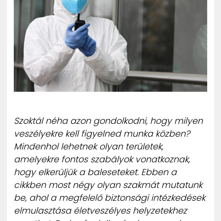
ZENE
MÉDIAAJÁNLAT
IMPRESSZUM
PR-ARCHÍVUM
ADATKEZELÉSI TÁJÉKOZTATÓ
Szoktál néha azon gondolkodni, hogy milyen
veszélyekre kell figyelned munka közben?
Mindenhol lehetnek olyan területek,
amelyekre fontos szabályok vonatkoznak,
hogy elkerüljük a baleseteket. Ebben a
cikkben most négy olyan szakmát mutatunk
be, ahol a megfelelő biztonsági intézkedések
elmulasztása életveszélyes helyzetekhez