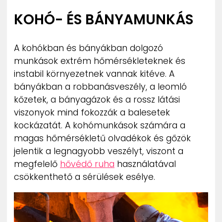
KOHÓ- ÉS BÁNYAMUNKÁS
A kohókban és bányákban dolgozó
munkások extrém hőmérsékleteknek és
instabil környezetnek vannak kitéve. A
bányákban a robbanásveszély, a leomló
kőzetek, a bányagázok és a rossz látási
viszonyok mind fokozzák a balesetek
kockázatát. A kohómunkások számára a
magas hőmérsékletű olvadékok és gőzök
jelentik a legnagyobb veszélyt, viszont a
megfelelő
hővédő ruha
használatával
csökkenthető a sérülések esélye.