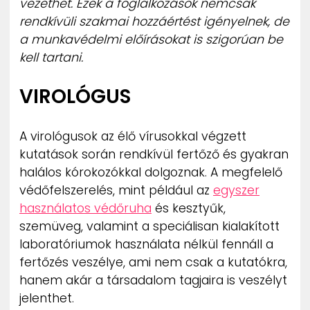
vezethet. Ezek a foglalkozások nemcsak
rendkívüli szakmai hozzáértést igényelnek, de
a munkavédelmi előírásokat is szigorúan be
kell tartani.
VIROLÓGUS
A virológusok az élő vírusokkal végzett
kutatások során rendkívül fertőző és gyakran
halálos kórokozókkal dolgoznak. A megfelelő
védőfelszerelés, mint például az
egyszer
használatos védőruha
és kesztyűk,
szemüveg, valamint a speciálisan kialakított
laboratóriumok használata nélkül fennáll a
fertőzés veszélye, ami nem csak a kutatókra,
hanem akár a társadalom tagjaira is veszélyt
jelenthet.