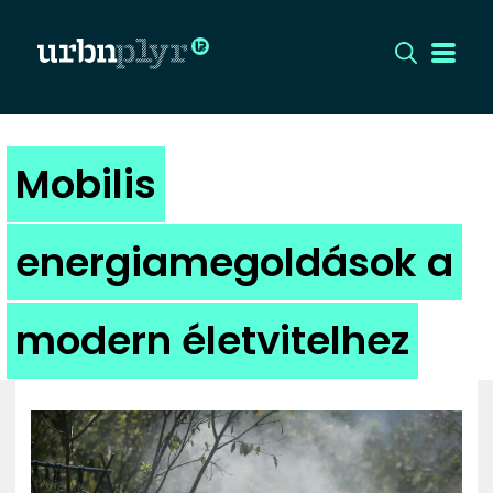
CÍMLAP
Mobilis
DIZÁJN
energiamegoldások a
DIVAT
modern életvitelhez
HIP
KULT
UTCA