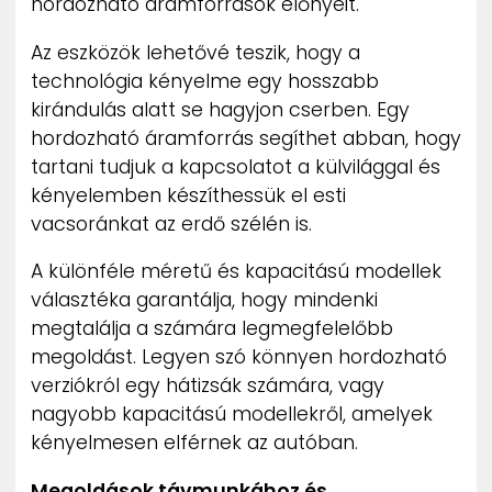
hordozható áramforrások előnyeit.
Az eszközök lehetővé teszik, hogy a
technológia kényelme egy hosszabb
kirándulás alatt se hagyjon cserben. Egy
hordozható áramforrás segíthet abban, hogy
tartani tudjuk a kapcsolatot a külvilággal és
kényelemben készíthessük el esti
vacsoránkat az erdő szélén is.
A különféle méretű és kapacitású modellek
választéka garantálja, hogy mindenki
megtalálja a számára legmegfelelőbb
megoldást. Legyen szó könnyen hordozható
verziókról egy hátizsák számára, vagy
nagyobb kapacitású modellekről, amelyek
kényelmesen elférnek az autóban.
Megoldások távmunkához és