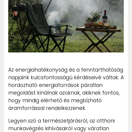
ZENE
MÉDIAAJÁNLAT
IMPRESSZUM
PR-ARCHÍVUM
ADATKEZELÉSI TÁJÉKOZTATÓ
Az energiahatékonyság és a fenntarthatóság
napjaink kulcsfontosságú kérdéseivé váltak. A
hordozható energiaforrások páratlan
megoldást kínálnak azoknak, akiknek fontos,
hogy mindig elérhető és megbízható
áramforrással rendelkezzenek.
Legyen szó a természetjárásról, az otthoni
munkavégzés kihívásairól vagy váratlan