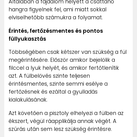
Általában a fájdalom helyett a csattanó
hangra figyelnek fel, ami miatt sokkal
elviselhetőbb számukra a folyamat.
Érintés, fertőzésmentes és pontos
füllyukasztás
Többségében csak kétszer van szükség a fül
megérintésére. Először amikor bejelölik a
filccel a lyuk helyét, és amikor fertőtlenítik
azt. A fülbelövés szinte teljesen
érintésmentes, szinte semmi esélye a
fertőzésnek és ezáltal a gyulladás
kialakulásának.
Azt követően a pisztoly elhelyezi a fülben az
ékszert, végül ráapplikálja annak végét. A
szúrás után sem lesz szükség érintésre.