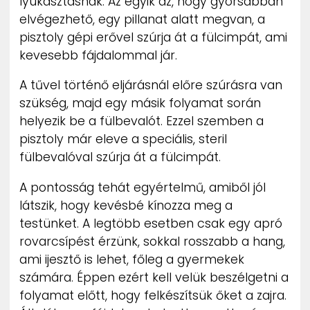
lyukasztásnak. Az egyik az, hogy gyorsabban
elvégezhető, egy pillanat alatt megvan, a
pisztoly gépi erővel szúrja át a fülcimpát, ami
kevesebb fájdalommal jár.
A tűvel történő eljárásnál előre szúrásra van
szükség, majd egy másik folyamat során
helyezik be a fülbevalót. Ezzel szemben a
pisztoly már eleve a speciális, steril
fülbevalóval szúrja át a fülcimpát.
A pontosság tehát egyértelmű, amiből jól
látszik, hogy kevésbé kínozza meg a
testünket. A legtöbb esetben csak egy apró
rovarcsípést érzünk, sokkal rosszabb a hang,
ami ijesztő is lehet, főleg a gyermekek
számára. Éppen ezért kell velük beszélgetni a
folyamat előtt, hogy felkészítsük őket a zajra.