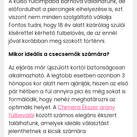
A külső fülcimpába bárhova vállalhatunk, de
előfordulhat a piercingek elhelyezése is, ezt
viszont nem minden szolgáltató vállalja.
Fontos tudni, hogy 18 év alatt kizárólag szülői
kísérettel kérhető fülbelövés, de az ennél
jóval korábban meg szokott történni.
Mikor ideális a csecsemők számára?
Az eljárás már újszülött kortól biztonságosan
alkalmazható. A legtöbb esetben azonban 3
hónapos kor alatt nem ajánlják, hiszen az első
pár hétben a fül annyira pici és még sokat is
formálódik, hogy nehéz meghatározni az
optimális helyet. A
Chimera Ékszer arany
fülbevalói
között számos elegáns ékszert
találhatunk, amelyek ideális választást
jelenthetnek a kicsik számára.