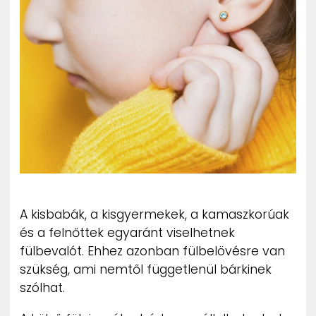
ZENE
MÉDIAAJÁNLAT
IMPRESSZUM
PR-ARCHÍVUM
ADATKEZELÉSI TÁJÉKOZTATÓ
A kisbabák, a kisgyermekek, a kamaszkorúak
és a felnőttek egyaránt viselhetnek
fülbevalót. Ehhez azonban fülbelövésre van
szükség, ami nemtől függetlenül bárkinek
szólhat.