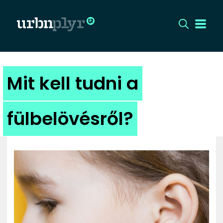
CÍMLAP
Mit kell tudni a
DIZÁJN
fülbelövésről?
DIVAT
HIP
KULT
UTCA