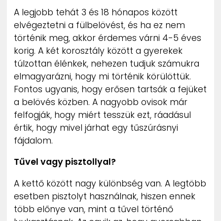
A legjobb tehát 3 és 18 hónapos között
elvégeztetni a fülbelövést, és ha ez nem
történik meg, akkor érdemes várni 4-5 éves
korig. A két korosztály között a gyerekek
túlzottan élénkek, nehezen tudjuk számukra
elmagyarázni, hogy mi történik körülöttük.
Fontos ugyanis, hogy erősen tartsák a fejüket
a belövés közben. A nagyobb ovisok már
felfogják, hogy miért tesszük ezt, ráadásul
értik, hogy mivel járhat egy tűszúrásnyi
fájdalom.
Tűvel vagy pisztollyal?
A kettő között nagy különbség van. A legtöbb
esetben pisztolyt használnak, hiszen ennek
több előnye van, mint a tűvel történő