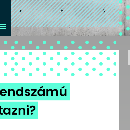
d rendszámú
tazni?