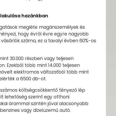
alakulása hazánkban
mogatások megléte magánszemélyek és
ényezi, hogy évről évre egyre nagyobb
vásárlók száma, ez a tavalyi évben 60%-os
mint 30.000 részben vagy teljesen
. Ezekből több mint 14.000 teljesen
övelt elektromos változatból több mint
 elérték a 6500 db-ot.
 számos költségcsökkentő tényező lép
lt lehetőség szerint egy otthoni
zakai árammal szintén jóval alacsonyabb
benzines vagy dízelüzemű autó.