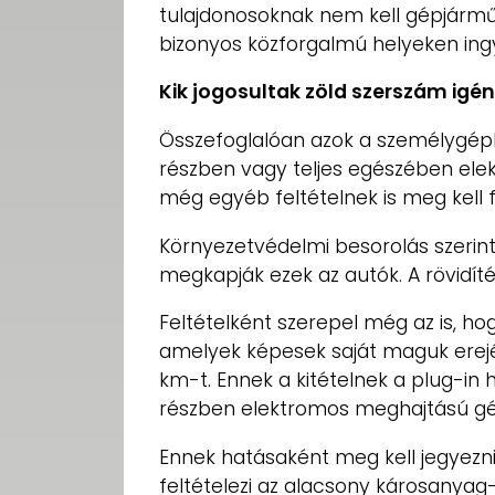
tulajdonosoknak nem kell gépjármű
bizonyos közforgalmú helyeken ingy
Kik jogosultak zöld szerszám igé
Összefoglalóan azok a személygép
részben vagy teljes egészében el
még egyéb feltételnek is meg kell f
Környezetvédelmi besorolás szerint 
megkapják ezek az autók. A rövidíté
Feltételként szerepel még az is, h
amelyek képesek saját maguk ere
km-t. Ennek a kitételnek a plug-in 
részben elektromos meghajtású gé
Ennek hatásaként meg kell jegyezn
feltételezi az alacsony károsanyag