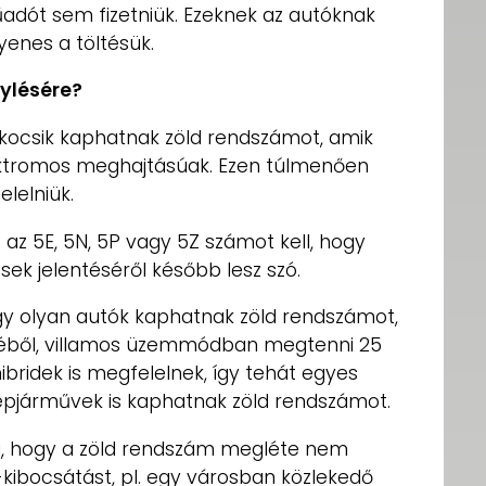
adót sem fizetniük. Ezeknek az autóknak
enes a töltésük.
nylésére?
kocsik kaphatnak zöld rendszámot, amik
ektromos meghajtásúak. Ezen túlmenően
elelniük.
az 5E, 5N, 5P vagy 5Z számot kell, hogy
sek jelentéséről később lesz szó.
ogy olyan autók kaphatnak zöld rendszámot,
jéből, villamos üzemmódban megtenni 25
hibridek is megfelelnek, így tehát egyes
pjárművek is kaphatnak zöld rendszámot.
i, hogy a zöld rendszám megléte nem
-kibocsátást, pl. egy városban közlekedő