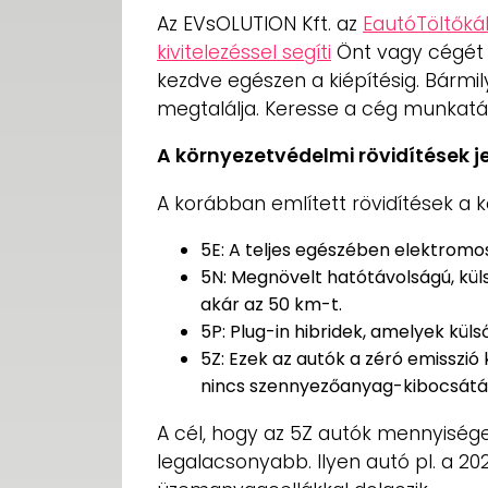
Az EVsOLUTION Kft. az
EautóTöltőká
kivitelezéssel segíti
Önt vagy cégét 
kezdve egészen a kiépítésig. Bármi
megtalálja. Keresse a cég munkatá
A környezetvédelmi rövidítések j
A korábban említett rövidítések a k
5E: A teljes egészében elektromo
5N: Megnövelt hatótávolságú, küls
akár az 50 km-t.
5P: Plug-in hibridek, amelyek küls
5Z: Ezek az autók a zéró emisszi
nincs szennyezőanyag-kibocsátá
A cél, hogy az 5Z autók mennyiség
legalacsonyabb. Ilyen autó pl. a 20