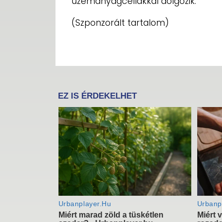
üzemanyagcellákkal dolgozik.
(Szponzorált tartalom)