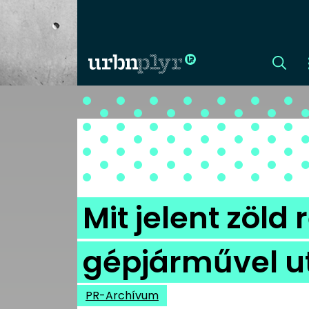
CÍMLAP
DIZÁJN
DIVAT
Mit jelent zöl
HIP
gépjárművel u
KULT
PR-Archívum