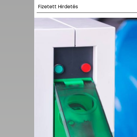
UTCA
Fizetett Hirdetés
ZENE
MÉDIAAJÁNLAT
IMPRESSZUM
PR-ARCHÍVUM
ADATKEZELÉSI
TÁJÉKOZTATÓ