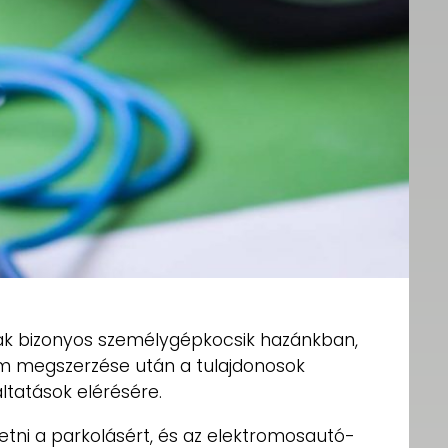
ak bizonyos személygépkocsik hazánkban,
m megszerzése után a tulajdonosok
ltatások elérésére.
etni a parkolásért, és az elektromosautó-