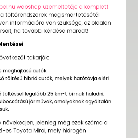
bel.hu webshop üzemeltetője a komplett
a töltőrendszerek megismertetésétől
lyen információra van szüksége, az oldalon
rsait, ha további kérdése maradt!
elentései
övetkezőt takarják:
s meghajtású autók.
ő töltésű hibrid autók, melyek hatótávja eléri
ő töltéssel legalább 25 km-t bírnak haladni.
ó kibocsátású járművek, amelyeknek egyáltalán
suk.
e növekedjen, jelenleg még ezek száma a
21-es Toyota Mirai, mely hidrogén