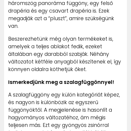
háromszög panoráma függöny, egy felső
drapéria és egy csavart drapéria is. Ezek
megadják azt a “pluszt”, amire szükségünk
van.
Beszerezhetünk még olyan termékeket is,
amelyek a teljes ablakot fedik, ezeket
általában egy darabból szabják. Néhány
változatot kétféle anyagból készítenek el, így
könnyen oldalra köthetjük őket.
Ismerkedjünk meg a szalagfüggönnyel!
A szalagfüggöny egy külön kategóriát képez,
és nagyon is különbözik az egyszerű
függönyöktől. A megjelenése is hasonlít a
hagyományos változatéhoz, ám mégis
teljesen más. Ezt egy gyöngyös zsinórral