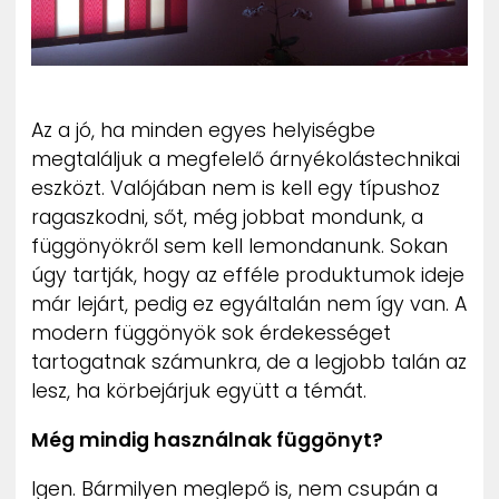
ZENE
MÉDIAAJÁNLAT
IMPRESSZUM
PR-ARCHÍVUM
Az a jó, ha minden egyes helyiségbe
ADATKEZELÉSI TÁJÉKOZTATÓ
megtaláljuk a megfelelő árnyékolástechnikai
eszközt. Valójában nem is kell egy típushoz
ragaszkodni, sőt, még jobbat mondunk, a
függönyökről sem kell lemondanunk. Sokan
úgy tartják, hogy az efféle produktumok ideje
már lejárt, pedig ez egyáltalán nem így van. A
modern függönyök sok érdekességet
tartogatnak számunkra, de a legjobb talán az
lesz, ha körbejárjuk együtt a témát.
Még mindig használnak függönyt?
Igen. Bármilyen meglepő is, nem csupán a