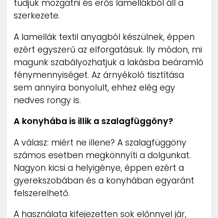
tudjuk mozgatni és erős lamellákból áll a
szerkezete.
A lamellák textil anyagból készülnek, éppen
ezért egyszerű az elforgatásuk. Ily módon, mi
magunk szabályozhatjuk a lakásba beáramló
fénymennyiséget. Az árnyékoló tisztítása
sem annyira bonyolult, ehhez elég egy
nedves rongy is.
A konyhába is illik a szalagfüggöny?
A válasz: miért ne illene? A szalagfüggöny
számos esetben megkönnyíti a dolgunkat.
Nagyon kicsi a helyigénye, éppen ezért a
gyerekszobában és a konyhában egyaránt
felszerelhető.
A használata kifejezetten sok előnnyel jár,