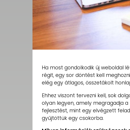
Ha most gondolkodik új weboldal lé
régit, egy sor döntést kell meghoz
elég egy átlagos, összetákolt honla
Ehhez viszont tervezni kell, sok dol
olyan legyen, amely megragadja a l
fejlesztést, mint egy elvégzett fel
gyűjtöttük egy csokorba.