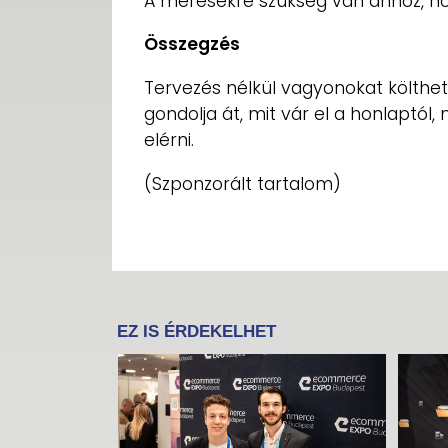
A mérésekre szükség van ahhoz, hogy
Összegzés
Tervezés nélkül vagyonokat költhet
gondolja át, mit vár el a honlaptól,
elérni.
(Szponzorált tartalom)