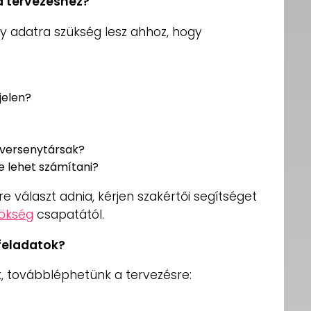
a tervezéshez?
ny adatra szükség lesz ahhoz, hogy
:
jelen?
 versenytársak?
e lehet számítani?
 választ adnia, kérjen szakértői segítséget
nökség
csapatától.
feladatok?
k, továbbléphetünk a tervezésre: