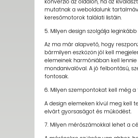
konverzió az oldalon, ha az kiválas
mutatnak a weboldalunk tartalmáva
keresőmotorok találati listáin.
5. Milyen design szolgálja leginkább
Az ma már alapvető, hogy reszponz
bármilyen eszközön jól kell megjele
elemeinek harmóniában kell lennie a
mondanivalóval. A jó felbontású, s
fontosak.
6. Milyen szempontokat kell még a f
A design elemeken kívül meg kell 
elvárt gyorsaságot és működést.
7. Milyen mérőszámokkal lehet a cé