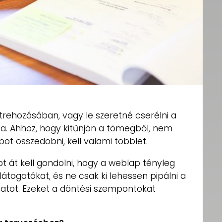
trehozásában, vagy le szeretné cserélni a
nia. Ahhoz, hogy kitűnjön a tömegből, nem
pot összedobni, kell valami többlet.
got át kell gondolni, hogy a weblap tényleg
átogatókat, és ne csak ki lehessen pipálni a
adatot. Ezeket a döntési szempontokat