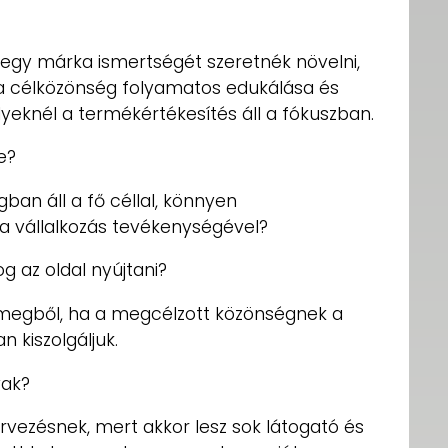
egy márka ismertségét szeretnék növelni,
a célközönség folyamatos edukálása és
eknél a termékértékesítés áll a fókuszban.
e?
gban áll a fő céllal, könnyen
a vállalkozás tevékenységével?
g az oldal nyújtani?
tömegből, ha a megcélzott közönségnek a
n kiszolgáljuk.
vak?
rvezésnek, mert akkor lesz sok látogató és