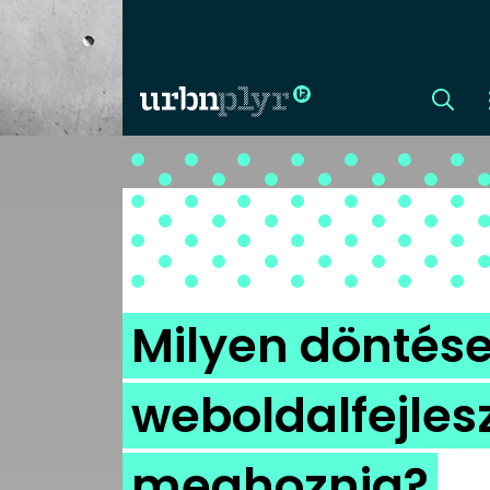
CÍMLAP
DIZÁJN
DIVAT
Milyen döntése
HIP
weboldalfejlesz
KULT
meghoznia?