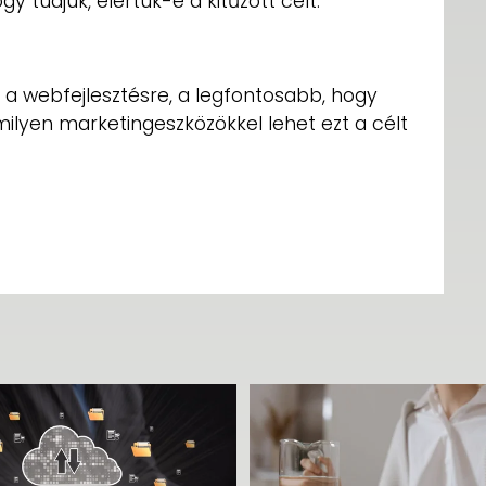
 tudjuk, elértük-e a kitűzött célt.
 a webfejlesztésre, a legfontosabb, hogy
 milyen marketingeszközökkel lehet ezt a célt