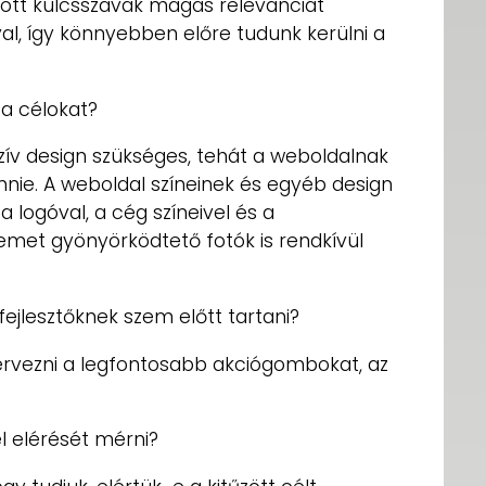
ztott kulcsszavak magas relevanciát
l, így könnyebben előre tudunk kerülni a
 a célokat?
ív design szükséges, tehát a weboldalnak
nnie. A weboldal színeinek és egyéb design
 logóval, a cég színeivel és a
zemet gyönyörködtető fotók is rendkívül
ejlesztőknek szem előtt tartani?
tervezni a legfontosabb akciógombokat, az
l elérését mérni?