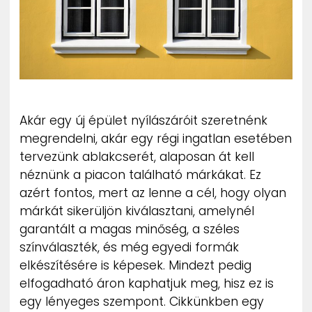
ZENE
MÉDIAAJÁNLAT
IMPRESSZUM
PR-ARCHÍVUM
ADATKEZELÉSI TÁJÉKOZTATÓ
Akár egy új épület nyílászáróit szeretnénk
megrendelni, akár egy régi ingatlan esetében
tervezünk ablakcserét, alaposan át kell
néznünk a piacon található márkákat. Ez
azért fontos, mert az lenne a cél, hogy olyan
márkát sikerüljön kiválasztani, amelynél
garantált a magas minőség, a széles
színválaszték, és még egyedi formák
elkészítésére is képesek. Mindezt pedig
elfogadható áron kaphatjuk meg, hisz ez is
egy lényeges szempont. Cikkünkben egy