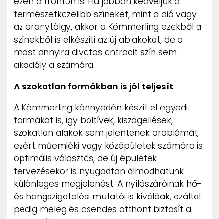
ezen a fronton is. Ha jobban kedveljük a
természetközelibb színeket, mint a dió vagy
az aranytölgy, akkor a Kömmerling ezekből a
színekből is elkészíti az új ablakokat, de a
most annyira divatos antracit szín sem
akadály a számára.
A szokatlan formákban is jól teljesít
A Kömmerling könnyedén készít el egyedi
formákat is, így boltívek, kiszögellések,
szokatlan alakok sem jelentenek problémát,
ezért műemléki vagy középületek számára is
optimális választás, de új épületek
tervezésekor is nyugodtan álmodhatunk
különleges megjelenést. A nyílászáróinak hő-
és hangszigetelési mutatói is kiválóak, ezáltal
pedig meleg és csendes otthont biztosít a