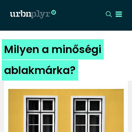
CÍMLAP
Milyen a minőségi
DIZÁJN
ablakmárka?
DIVAT
HIP
KULT
UTCA