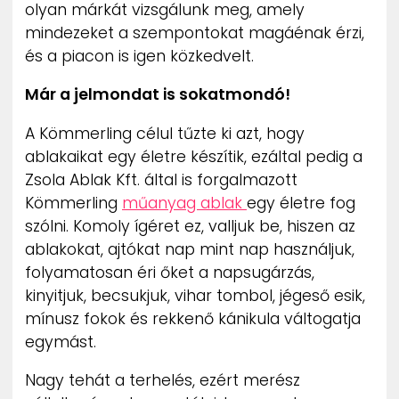
olyan márkát vizsgálunk meg, amely
mindezeket a szempontokat magáénak érzi,
és a piacon is igen közkedvelt.
Már a jelmondat is sokatmondó!
A Kömmerling célul tűzte ki azt, hogy
ablakaikat egy életre készítik, ezáltal pedig a
Zsola Ablak Kft. által is forgalmazott
Kömmerling
műanyag ablak
egy életre fog
szólni. Komoly ígéret ez, valljuk be, hiszen az
ablakokat, ajtókat nap mint nap használjuk,
folyamatosan éri őket a napsugárzás,
kinyitjuk, becsukjuk, vihar tombol, jégeső esik,
mínusz fokok és rekkenő kánikula váltogatja
egymást.
Nagy tehát a terhelés, ezért merész