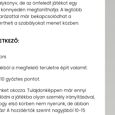
lykönyv, de az önfeledt játékot egy
s könnyedén megtaníthatja. A legtöbb
arázattal már bekapcsolódhat a
rtheti a szabályokat menet közben.
ETKEZŐ:
ni.
kból a megfelelő területre épít valamit.
 10 győztes pontot.
ünket okozza. Tulajdonképpen már ennyi
dni a játékba olyan személy irányításával,
 hogy első körben nem nyerünk, de abban
ás! A hozzáértők szerint nagyjából 10-15