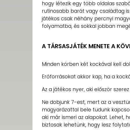
hogy létezik egy több oldalas szabá
rutinosabb barát vagy családtag i
játékos csak néhány percnyi magy
folyamatba, és sokkal jobban megé
A TÁRSASJÁTÉK MENETE A KÖV
Minden körben két kockával kell dob
Erőforrásokat akkor kap, ha a kocká
Az a játékos nyer, aki először szerez
Ne dobjunk 7-est, mert az a veszt
magyarázattal bele tudunk kapcsoló
aki már ismeri az alapokat. Lehet,
biztosak lehetünk, hogy lesz folytat