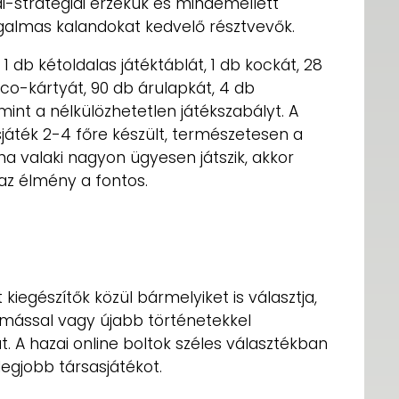
kai-stratégiai érzékük és mindemellett
galmas kalandokat kedvelő résztvevők.
 db kétoldalas játéktáblát, 1 db kockát, 28
oco-kártyát, 90 db árulapkát, 4 db
amint a nélkülözhetetlen játékszabályt. A
játék 2-4 főre készült, természetesen a
 valaki nagyon ügyesen játszik, akkor
 az élmény a fontos.
kiegészítők közül bármelyiket is választja,
mással vagy újabb történetekkel
. A hazai online boltok széles választékban
egjobb társasjátékot.