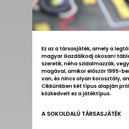
Ez az a társasjáték, amely a leg
magyar Gazdálkodj okosan! tábl
szeretik, néha szidalmazzák, veg
magával, amikor először 1995-be
van, és nincs olyan korosztály, a
Cikkünkben két típus alapján pró
közkedvelt ez a játéktípus.
A SOKOLDALÚ TÁRSASJÁTÉK