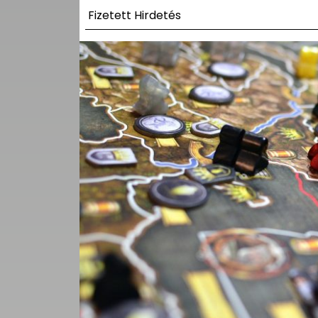
UTCA
Fizetett Hirdetés
ZENE
MÉDIAAJÁNLAT
IMPRESSZUM
PR-ARCHÍVUM
ADATKEZELÉSI
TÁJÉKOZTATÓ