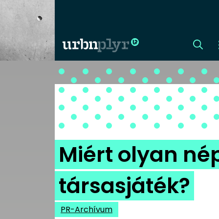
CÍMLAP
DIZÁJN
DIVAT
Miért olyan né
HIP
társasjáték?
KULT
PR-Archívum