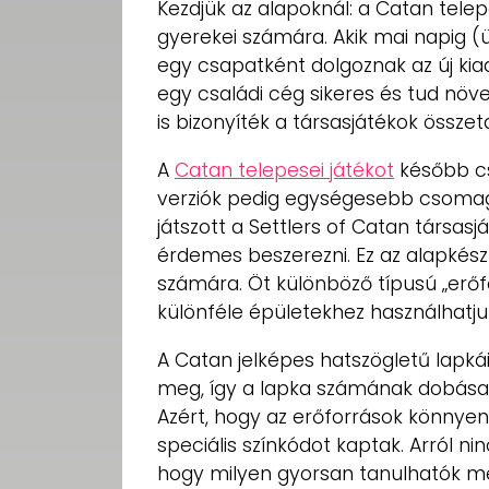
Kezdjük az alapoknál: a Catan telep
gyerekei számára. Akik mai napig (
egy csapatként dolgoznak az új kia
egy családi cég sikeres és tud növ
is bizonyíték a társasjátékok összet
A
Catan telepesei játékot
később cs
verziók pedig egységesebb csoma
játszott a Settlers of Catan társasj
érdemes beszerezni. Ez az alapkész
számára. Öt különböző típusú „erőfo
különféle épületekhez használhatju
A Catan jelképes hatszögletű lapká
meg, így a lapka számának dobásako
Azért, hogy az erőforrások könnyen
speciális színkódot kaptak. Arról ni
hogy milyen gyorsan tanulhatók meg