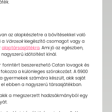
áték.
an az alapkészletre a bővítésekkel való
i a
Városok
kiegészítő csomagot vagy a
z
alaptársasjátékra
. Ami jó az egészben,
agyszerű időtöltést kínál.
er forintért beszerezhető Catan lovagok és
fokozza a különleges szórakozást. A 6900
 a gyermekek számára készült, akik saját
 el ebben a nagyszerű társasjátékban.
k, akik a megszerzett hadizsákmányból egy
nyát.