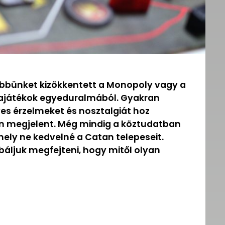
többünket kizökkentett a Monopoly vagy a
ajátékok egyeduralmából. Gyakran
yes érzelmeket és nosztalgiát hoz
n megjelent. Még mindig a köztudatban
mely ne kedvelné a Catan telepeseit.
báljuk megfejteni, hogy mitől olyan