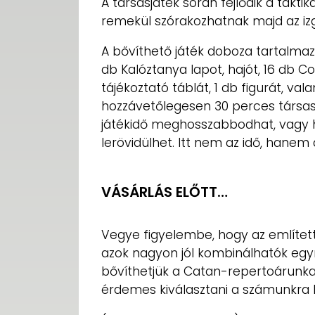
A társasjáték során fejlődik a takti
remekül szórakozhatnak majd az iz
A bővíthető játék doboza tartalmaz 1
db Kalóztanya lapot, hajót, 16 db C
tájékoztató táblát, 1 db figurát, val
hozzávetőlegesen 30 perces társas
játékidő meghosszabbodhat, vagy ha
lerövidülhet. Itt nem az idő, hanem
VÁSÁRLÁS ELŐTT…
Vegye figyelembe, hogy az említett 
azok nagyon jól kombinálhatók egy
bővíthetjük a Catan-repertoárunkat
érdemes kiválasztani a számunkra l