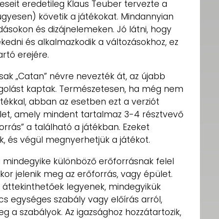
eseit eredetileg Klaus Teuber tervezte a
ügyesen) követik a játékokat. Mindannyian
dásokon és dizájnelemeken. Jó látni, hogy
ekedni és alkalmazkodik a változásokhoz, ez
artó erejére.
ak „Catan” névre nevezték át, az újabb
golást kaptak. Természetesen, ha még nem
átékkal, abban az esetben ezt a verziót
let, amely mindent tartalmaz 3-4 résztvevő
rrás” a található a játékban. Ezeket
k, és végül megnyerhetjük a játékot.
i mindegyike különböző erőforrásnak felel
r jelenik meg az erőforrás, vagy épület.
 áttekinthetőek legyenek, mindegyikük
ncs egységes szabály vagy előírás arról,
 a szabályok. Az igazsághoz hozzátartozik,