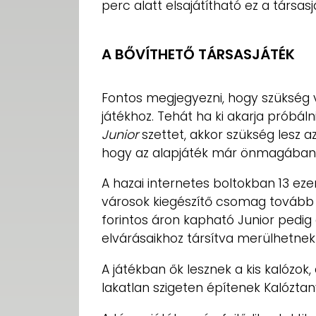
perc alatt elsajátítható ez a társasj
A BŐVÍTHETŐ TÁRSASJÁTÉK
Fontos megjegyezni, hogy szükség v
játékhoz. Tehát ha ki akarja próbáln
Junior
szettet, akkor szükség lesz a
hogy az alapjáték már önmagában n
A hazai internetes boltokban 13 ez
városok kiegészítő csomag tovább 
forintos áron kapható Junior pedig
elvárásaikhoz társítva merülhetnek
A játékban ők lesznek a kis kalózo
lakatlan szigeten építenek Kalózta