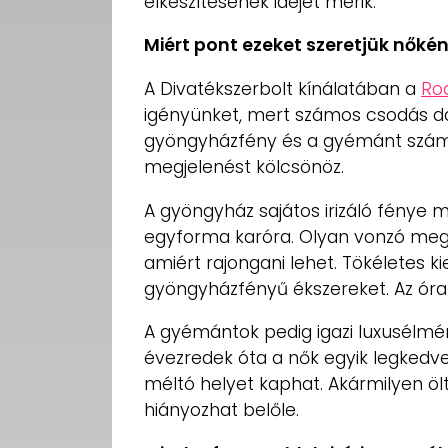
elkészítésének idejét mérik.
Miért pont ezeket szeretjük nőké
A Divatékszerbolt kínálatában a
Ro
igényünket, mert számos csodás d
gyöngyházfény és a gyémánt száml
megjelenést kölcsönöz.
A gyöngyház sajátos irizáló fénye mia
egyforma karóra. Olyan vonzó megjel
amiért rajongani lehet. Tökéletes k
gyöngyházfényű ékszereket. Az óra 
A gyémántok pedig igazi luxusélm
évezredek óta a nők egyik legkedve
méltó helyet kaphat. Akármilyen ölt
hiányozhat belőle.