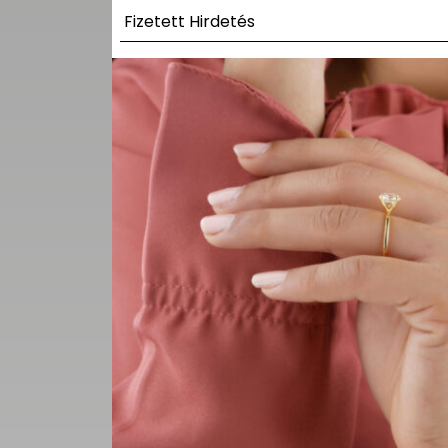
UTCA
Fizetett Hirdetés
ZENE
MÉDIAAJÁNLAT
IMPRESSZUM
PR-ARCHÍVUM
ADATKEZELÉSI
TÁJÉKOZTATÓ