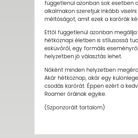
függetlenül azonban sok esetben az
alkalmakon szeretjük inkább visel
méltóságot, amit ezek a karórák ké
Ettől függetlenül azonban megállja 
hétköznapi életben is stílusossá tudj
esküvőről, egy formális eseményről
helyzetben jó választás lehet.
Nőként minden helyzetben megérde
Akár hétköznap, akár egy különlege
csodás karórát. Éppen ezért a kedv
Roamer óráinak egyike.
(Szponzorált tartalom)