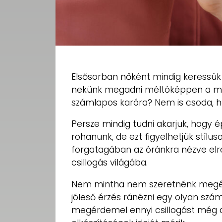
Elsősorban nőként mindig keressük 
nekünk megadni méltóképpen a mi
számlapos karóra? Nem is csoda, h
Persze mindig tudni akarjuk, hogy 
rohanunk, de ezt figyelhetjük stílus
forgatagában az óránkra nézve elr
csillogás világába.
Nem mintha nem szeretnénk megélni
jóleső érzés ránézni egy olyan szá
megérdemel ennyi csillogást még a