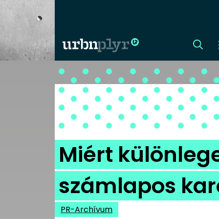
CÍMLAP
DIZÁJN
DIVAT
Miért különle
HIP
számlapos kar
KULT
PR-Archívum