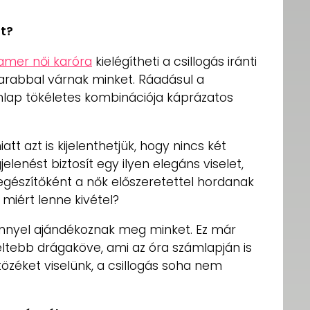
nt?
amer női karóra
kielégítheti a csillogás iránti
arabbal várnak minket. Ráadásul a
ap tökéletes kombinációja káprázatos
tt azt is kijelenthetjük, hogy nincs két
enést biztosít egy ilyen elegáns viselet,
iegészítőként a nők előszeretettel hordanak
miért lenne kivétel?
énnyel ajándékoznak meg minket. Ez már
ltebb drágaköve, ami az óra számlapján is
özéket viselünk, a csillogás soha nem