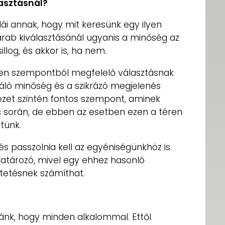
lasztásnál?
ái annak, hogy mit keresünk egy ilyen
rab kiválasztásánál ugyanis a minőség az
llog, és akkor is, ha nem.
nden szempontból megfelelő választásnak
iváló minőség és a szikrázó megjelenés
kezet szintén fontos szempont, aminek
s során, de ebben az esetben ezen a téren
tünk.
és passzolnia kell az egyéniségünkhöz is.
atározó, mivel egy ehhez hasonló
tetésnek számíthat.
nk, hogy minden alkalommal. Ettől