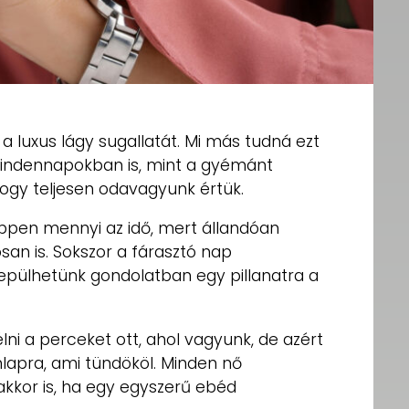
a luxus lágy sugallatát. Mi más tudná ezt
ndennapokban is, mint a gyémánt
ogy teljesen odavagyunk értük.
éppen mennyi az idő, mert állandóan
osan is. Sokszor a fárasztó nap
epülhetünk gondolatban egy pillanatra a
 a perceket ott, ahol vagyunk, de azért
mlapra, ami tündököl. Minden nő
kkor is, ha egy egyszerű ebéd