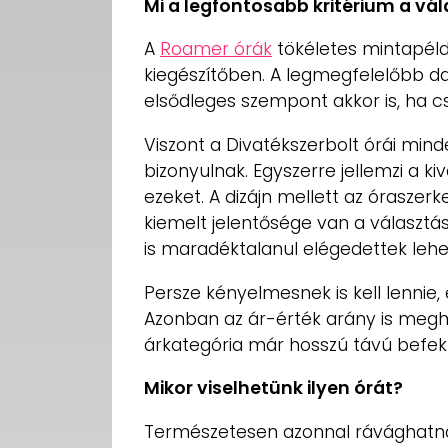
Mi a legfontosabb kritérium a vá
A
Roamer órák
tökéletes mintapéld
kiegészítőben. A legmegfelelőbb da
elsődleges szempont akkor is, ha csi
Viszont a Divatékszerbolt órái mi
bizonyulnak. Egyszerre jellemzi a k
ezeket. A dizájn mellett az óraszer
kiemelt jelentősége van a választá
is maradéktalanul elégedettek lehe
Persze kényelmesnek is kell lennie, 
Azonban az ár-érték arány is megh
árkategória már hosszú távú befek
Mikor viselhetünk ilyen órát?
Természetesen azonnal rávághatná