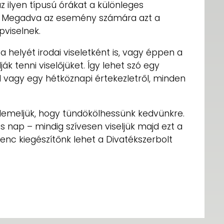
 ilyen típusú órákat a különleges
ni. Megadva az esemény számára azt a
pviselnek.
a helyét irodai viseletként is, vagy éppen a
ák tenni viselőjüket. Így lehet szó egy
 vagy egy hétköznapi értekezletről, minden
meljük, hogy tündökölhessünk kedvünkre.
s nap – mindig szívesen viseljük majd ezt a
enc kiegészítőnk lehet a Divatékszerbolt