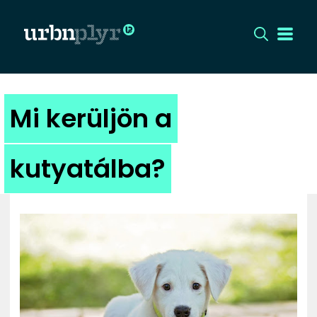
CÍMLAP
Mi kerüljön a
DIZÁJN
kutyatálba?
DIVAT
HIP
KULT
UTCA