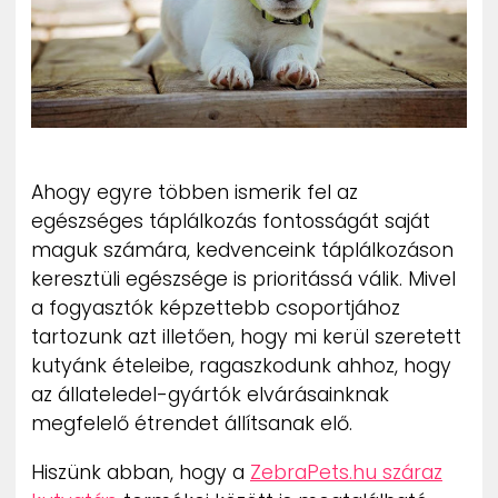
ZENE
MÉDIAAJÁNLAT
IMPRESSZUM
PR-ARCHÍVUM
ADATKEZELÉSI TÁJÉKOZTATÓ
Ahogy egyre többen ismerik fel az
egészséges táplálkozás fontosságát saját
maguk számára, kedvenceink táplálkozáson
keresztüli egészsége is prioritássá válik. Mivel
a fogyasztók képzettebb csoportjához
tartozunk azt illetően, hogy mi kerül szeretett
kutyánk ételeibe, ragaszkodunk ahhoz, hogy
az állateledel-gyártók elvárásainknak
megfelelő étrendet állítsanak elő.
Hiszünk abban, hogy a
ZebraPets.hu száraz