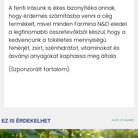
A fenti írásunk is ékes bizonyítéka annak,
hogy érdemes számításba venni a cég
termékeit, mivel minden Farmina N&D eledel
a legfinomabb összetevőkből készül, hogy a
kedvencünk a tökéletes mennyiségű
fehérjét, zsírt, szénhidrátot, vitaminokat és
ásványi anyagokat kaphassa meg általa.
(Szponzorált tartalom)