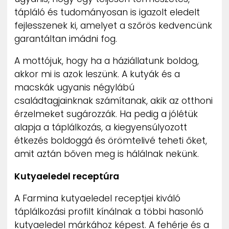
tápláló és tudományosan is igazolt eledelt
fejlesszenek ki, amelyet a szőrös kedvencünk
garantáltan imádni fog.
A mottójuk, hogy ha a háziállatunk boldog,
akkor mi is azok leszünk. A kutyák és a
macskák ugyanis négylábú
családtagjainknak számítanak, akik az otthoni
érzelmeket sugározzák. Ha pedig a jólétük
alapja a táplálkozás, a kiegyensúlyozott
étkezés boldoggá és örömtelivé teheti őket,
amit aztán bőven meg is hálálnak nekünk.
Kutyaeledel receptúra
A Farmina kutyaeledel receptjei kiváló
táplálkozási profilt kínálnak a többi hasonló
kutyaeledel márkához képest. A fehérje és a