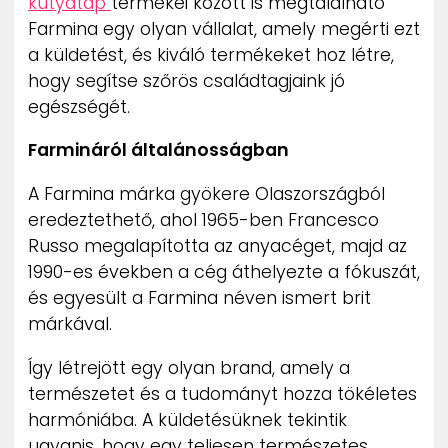
kutyatáp
termékei között is megtalálható
Farmina egy olyan vállalat, amely megérti ezt
a küldetést, és kiváló termékeket hoz létre,
hogy segítse szőrös családtagjaink jó
egészségét.
Farmináról általánosságban
A Farmina márka gyökere Olaszországból
eredeztethető, ahol 1965-ben Francesco
Russo megalapította az anyacéget, majd az
1990-es években a cég áthelyezte a fókuszát,
és egyesült a Farmina néven ismert brit
márkával.
Így létrejött egy olyan brand, amely a
természetet és a tudományt hozza tökéletes
harmóniába. A küldetésüknek tekintik
ugyanis, hogy egy teljesen természetes,