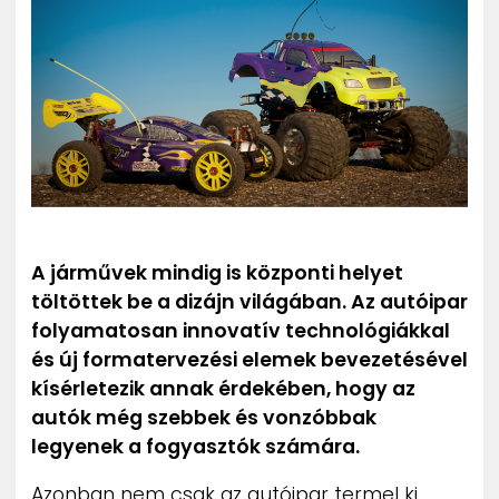
ZENE
MÉDIAAJÁNLAT
IMPRESSZUM
PR-ARCHÍVUM
ADATKEZELÉSI TÁJÉKOZTATÓ
A járművek mindig is központi helyet
töltöttek be a dizájn világában. Az autóipar
folyamatosan innovatív technológiákkal
és új formatervezési elemek bevezetésével
kísérletezik annak érdekében, hogy az
autók még szebbek és vonzóbbak
legyenek a fogyasztók számára.
Azonban nem csak az autóipar termel ki