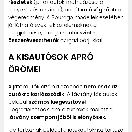
részletek
(pl. az autók matricázása, a
fényezés és a színek), annál
valósághűbb
a
végeredmény. A Bburago modellek esetében
jól látható ezeknek az elemeknek a
megjelenése, a cég kisautói
szinte
összetéveszthetők
az igazi párjukkal.
A KISAUTÓSOK APRÓ
ÖRÖMEI
A játékautók dizájnja azonban
nem csak az
autókra korlátozódik.
A távirányítós autók
például
számos kiegészítővel
upgradelhetőek, ami a funkciók mellett a
látvány szempontjából is előnyösek.
Ide tartoznak például a játékautókhoz tartozó