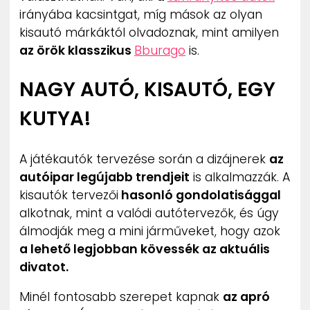
irányába kacsintgat, míg mások az olyan
kisautó márkáktól olvadoznak, mint amilyen
az örök klasszikus
Bburago
is.
NAGY AUTÓ, KISAUTÓ, EGY
KUTYA!
A játékautók tervezése során a dizájnerek
az
autóipar legújabb trendjeit
is alkalmazzák. A
kisautók tervezői
hasonló gondolatisággal
alkotnak, mint a valódi autótervezők, és úgy
álmodják meg a mini járműveket, hogy azok
a lehető legjobban kövessék az aktuális
divatot.
Minél fontosabb szerepet kapnak
az apró