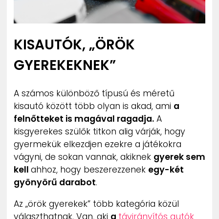
KISAUTÓK, „ÖRÖK
GYEREKEKNEK”
A számos különböző típusú és méretű
kisautó között több olyan is akad, ami
a
felnőtteket is magával ragadja.
A
kisgyerekes szülők titkon alig várják, hogy
gyermekük elkezdjen ezekre a játékokra
vágyni, de sokan vannak, akiknek
gyerek sem
kell
ahhoz, hogy beszerezzenek
egy-két
gyönyörű darabot
.
Az „örök gyerekek” több kategória közül
választhatnak. Van, aki
a
távirányítós autók