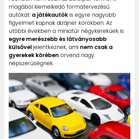
magából kiemelkedő formatervezésű
autókat:
a játékautók
is egyre nagyobb
figyelmet kapnak dizájner körökben. Az
utóbbi években a miniatűr négykerekűek is
egyre merészebb és látványosabb
külsővel
jelentkeznek, ami
nem csak a
gyerekek körében
örvend nagy
népszerűségnek.