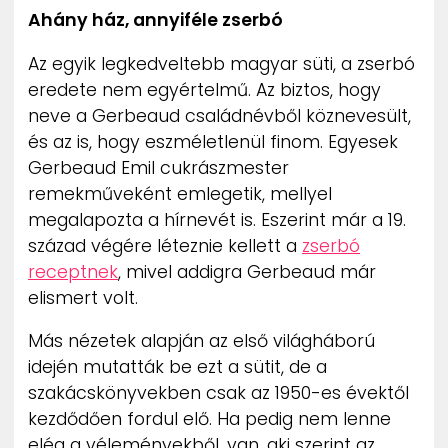
Ahány ház, annyiféle zserbó
Az egyik legkedveltebb magyar süti, a zserbó
eredete nem egyértelmű. Az biztos, hogy
neve a Gerbeaud családnévből köznevesült,
és az is, hogy eszméletlenül finom. Egyesek
Gerbeaud Emil cukrászmester
remekműveként emlegetik, mellyel
megalapozta a hírnevét is. Eszerint már a 19.
század végére léteznie kellett a
zserbó
receptnek
, mivel addigra Gerbeaud már
elismert volt.
Más nézetek alapján az első világháború
idején mutatták be ezt a sütit, de a
szakácskönyvekben csak az 1950-es évektől
kezdődően fordul elő. Ha pedig nem lenne
elég a véleményekből, van, aki szerint az