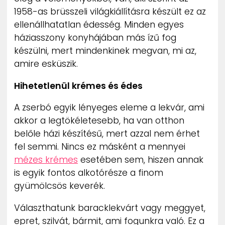
1958-as brüsszeli világkiállításra készült ez az
ellenállhatatlan édesség. Minden egyes
háziasszony konyhájában más ízű fog
készülni, mert mindenkinek megvan, mi az,
amire esküszik.
Hihetetlenül krémes és édes
A zserbó egyik lényeges eleme a lekvár, ami
akkor a legtökéletesebb, ha van otthon
belőle házi készítésű, mert azzal nem érhet
fel semmi. Nincs ez másként a mennyei
mézes krémes
esetében sem, hiszen annak
is egyik fontos alkotórésze a finom
gyümölcsös keverék.
Választhatunk baracklekvárt vagy meggyet,
epret, szilvát, bármit, ami fogunkra való. Ez a