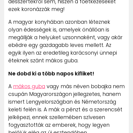
desszertekről sem, hiszen a főétkezéseket
ezek koronázzák meg!
A magyar konyhában azonban léteznek
olyan édességek is, amelyek önállóan is
megállják a helyüket uzsonnaként, vagy akár
ebédre egy gazdagabb leves mellett. Az
egyik ilyen az eredetileg karácsonyi ünnepi
éteknek szánt mákos guba.
Ne dobd ki a több napos kifliket!
A
mákos guba
vagy más néven bobajka nem
csupán Magyarországon jellegzetes, hanem
ismert Lengyelországban és Németország
keleti felén is. A mák a pénzt és a szerencsét
jelképezi, ennek szellemében szívesen
fogyasztották az emberek, hogy legyen
belőlük elég az új esztendőben.