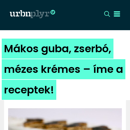
CÍMLAP
Mákos guba, zserbó,
DIZÁJN
mézes krémes – íme a
DIVAT
receptek!
HIP
KULT
UTCA