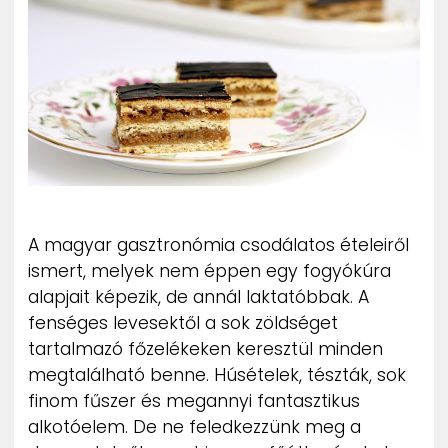
ZENE
MÉDIAAJÁNLAT
IMPRESSZUM
PR-ARCHÍVUM
ADATKEZELÉSI TÁJÉKOZTATÓ
A magyar gasztronómia csodálatos ételeiről
ismert, melyek nem éppen egy fogyókúra
alapjait képezik, de annál laktatóbbak. A
fenséges levesektől a sok zöldséget
tartalmazó főzelékeken keresztül minden
megtalálható benne. Húsételek, tészták, sok
finom fűszer és megannyi fantasztikus
alkotóelem. De ne feledkezzünk meg a