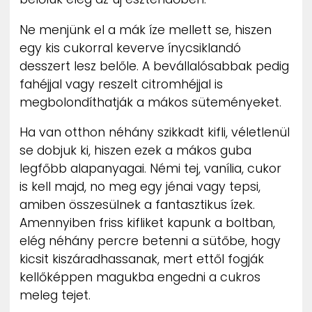
Ne menjünk el a mák íze mellett se, hiszen
egy kis cukorral keverve ínycsiklandó
desszert lesz belőle. A bevállalósabbak pedig
fahéjjal vagy reszelt citromhéjjal is
megbolondíthatják a mákos süteményeket.
Ha van otthon néhány szikkadt kifli, véletlenül
se dobjuk ki, hiszen ezek a mákos guba
legfőbb alapanyagai. Némi tej, vanília, cukor
is kell majd, no meg egy jénai vagy tepsi,
amiben összesülnek a fantasztikus ízek.
Amennyiben friss kifliket kapunk a boltban,
elég néhány percre betenni a sütőbe, hogy
kicsit kiszáradhassanak, mert ettől fogják
kellőképpen magukba engedni a cukros
meleg tejet.