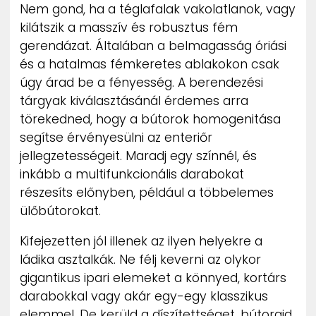
Nem gond, ha a téglafalak vakolatlanok, vagy
kilátszik a masszív és robusztus fém
gerendázat. Általában a belmagasság óriási
és a hatalmas fémkeretes ablakokon csak
úgy árad be a fényesség. A berendezési
tárgyak kiválasztásánál érdemes arra
törekedned, hogy a bútorok homogenitása
segítse érvényesülni az enteriőr
jellegzetességeit. Maradj egy színnél, és
inkább a multifunkcionális darabokat
részesíts előnyben, például a többelemes
ülőbútorokat.
Kifejezetten jól illenek az ilyen helyekre a
ládika asztalkák. Ne félj keverni az olykor
gigantikus ipari elemeket a könnyed, kortárs
darabokkal vagy akár egy-egy klasszikus
elemmel. De kerüld a díszítettséget, bútoraid