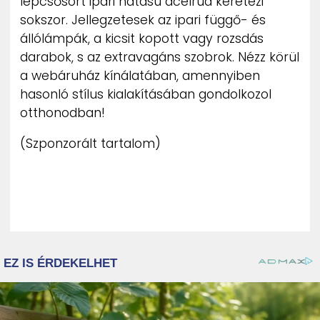
lépcsősort ipari hatású acélrúd keretezi
sokszor. Jellegzetesek az ipari függő- és
állólámpák, a kicsit kopott vagy rozsdás
darabok, s az extravagáns szobrok. Nézz körül
a webáruház kínálatában, amennyiben
hasonló stílus kialakításában gondolkozol
otthonodban!
(Szponzorált tartalom)