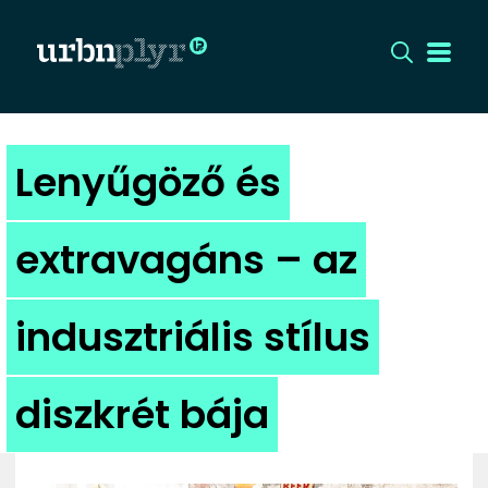
CÍMLAP
Lenyűgöző és
DIZÁJN
extravagáns – az
DIVAT
indusztriális stílus
HIP
KULT
diszkrét bája
UTCA