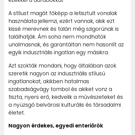
ezekkel a darabokkal.
A stílust magát főképp a letisztult vonalak
használata jellemzi, ezért vannak, akik ezt
kissé merevnek és talán még szigorúnak is
találhatják. Ám soha nem mondhatók
unalmasnak, és garantáltan nem hasonlít az
egyik indusztriális ingatlan egy másikra.
Azt szokták mondani, hogy általában azok
szeretik nagyon az indusztriális stílusú
ingatlanokat, akikben hatalmas
szabadságvágy tombol és akiket vonz a
tiszta, nyers erő, kedvelik a művészeteket és
a nyüzsgő belvárosi kulturális és társadalmi
életet.
Nagyon érdekes, egyedi enteriőrök