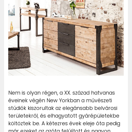
ZENE
MÉDIAAJÁNLAT
IMPRESSZUM
PR-ARCHÍVUM
ADATKEZELÉSI TÁJÉKOZTATÓ
Nem is olyan régen, a XX. század hatvanas
éveinek végén New Yorkban a művészeti
stúdiók kiszorultak az elegánsabb belvárosi
területekről, és elhagyatott gyárépületekbe
költöztek be. A kétezres évek eleje óta pedig
már ezeket az azóta felújított és nagyon