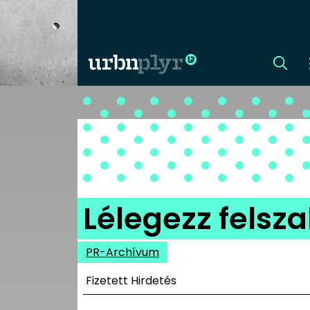
CÍMLAP
DIZÁJN
DIVAT
Lélegezz felsz
HIP
PR-Archívum
KULT
Fizetett Hirdetés