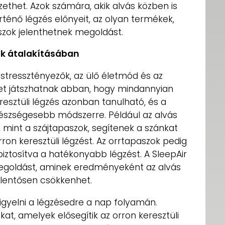
ethet. Azok számára, akik alvás közben is
örténő légzés előnyeit, az olyan termékek,
paszok jelenthetnek megoldást.
sok átalakításában
stressztényezők, az ülő életmód és az
et játszhatnak abban, hogy mindannyian
eresztüli légzés azonban tanulható, és a
egészségesebb módszerre. Például az alvás
mint a szájtapaszok, segítenek a szánkat
rron keresztüli légzést. Az orrtapaszok pedig
y biztosítva a hatékonyabb légzést. A SleepAir
megoldást, aminek eredményeként az alvás
jelentősen csökkenhet.
figyelni a légzésedre a nap folyamán.
kat, amelyek elősegítik az orron keresztüli