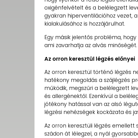
oxigénfelvételt és a belélegzett lev
gyakran hiperventilációhoz vezet, a
kialakulásához is hozzájárulhat.
Egy másik jelentős probléma, hogy a
ami zavarhatja az alvás minőségét.
Az orron keresztül légzés előnyei
Az orron keresztül történő légzés
hatékony megoldás a szájlégzés pr
működik, megszűri a belélegzett le
és allergénektől. Ezenkívül a beléle
jótékony hatással van az alsó lég
légzési nehézségek kockázata és jav
Az orron keresztüli légzés emellett 
szádon át lélegzel, a nyál gyorsab