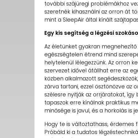
további szájüregi problémákhoz vez
szeretnék kihasználni az orron át t
mint a SleepAir által kínált szájta
Egy kis segítség a légzési szoká
Az életünket gyakran megnehezítő 
egészségtelen étrend mind szerep
helytelenül lélegezzünk. Az orron k
szervezet idővel átállhat erre az 
közben alkalmazott segédeszközök, 
zárva tartani, ezzel ösztönözve az o
szélesre nyitják az orrjáratokat, íg
tapaszok erre kínálnak praktikus 
minősége is javul, és a horkolás is 
Hogy te is változtathass, érdemes 
Próbáld ki a tudatos légzéstechniká