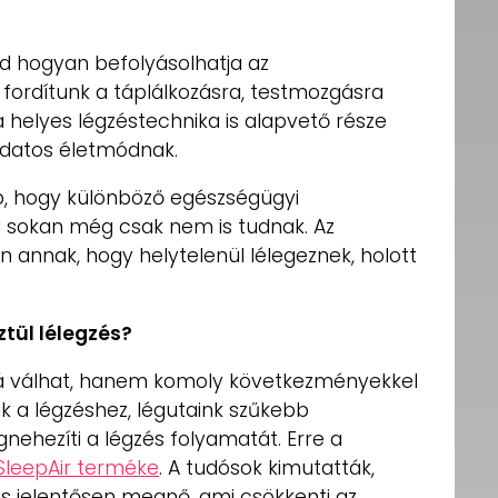
ed hogyan befolyásolhatja az
fordítunk a táplálkozásra, testmozgásra
a helyes légzéstechnika is alapvető része
udatos életmódnak.
bb, hogy különböző egészségügyi
 sokan még csak nem is tudnak. Az
annak, hogy helytelenül lélegeznek, holott
tül lélegzés?
á válhat, hanem komoly következményekkel
uk a légzéshez, légutaink szűkebb
ehezíti a légzés folyamatát. Erre a
SleepAir terméke
. A tudósok kimutatták,
llás jelentősen megnő, ami csökkenti az