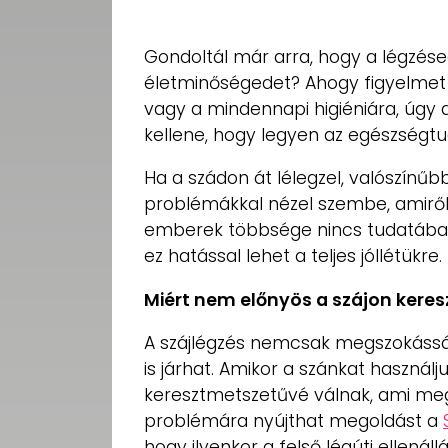
UTCA
ZENE
Gondoltál már arra, hogy a légzés
életminőségedet? Ahogy figyelmet 
MÉDIAAJÁNLAT
vagy a mindennapi higiéniára, úgy 
IMPRESSZUM
kellene, hogy legyen az egészségt
PR-ARCHÍVUM
ADATKEZELÉSI
Ha a szádon át lélegzel, valószínű
TÁJÉKOZTATÓ
problémákkal nézel szembe, amiről
emberek többsége nincs tudatában 
ez hatással lehet a teljes jóllétükre.
Miért nem előnyös a szájon keresz
A szájlégzés nemcsak megszokáss
is járhat. Amikor a szánkat használj
keresztmetszetűvé válnak, ami megn
problémára nyújthat megoldást a
hogy ilyenkor a felső légúti ellená