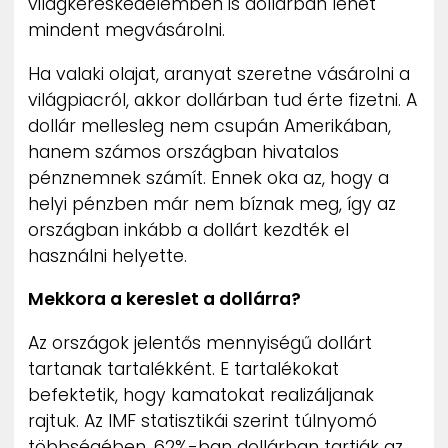
világkereskedelemben is dollárban lehet
mindent megvásárolni.
Ha valaki olajat, aranyat szeretne vásárolni a
világpiacról, akkor dollárban tud érte fizetni. A
dollár mellesleg nem csupán Amerikában,
hanem számos országban hivatalos
pénznemnek számít. Ennek oka az, hogy a
helyi pénzben már nem bíznak meg, így az
országban inkább a dollárt kezdték el
használni helyette.
Mekkora a kereslet a dollárra?
Az országok jelentős mennyiségű dollárt
tartanak tartalékként. E tartalékokat
befektetik, hogy kamatokat realizáljanak
rajtuk. Az IMF statisztikái szerint túlnyomó
többségében, 62%-ban dollárban tartják az