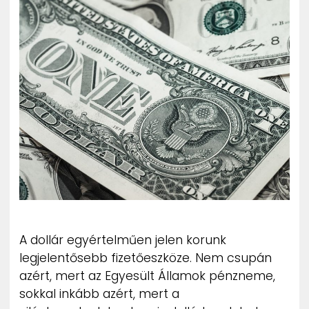
ZENE
MÉDIAAJÁNLAT
IMPRESSZUM
PR-ARCHÍVUM
ADATKEZELÉSI TÁJÉKOZTATÓ
A dollár egyértelműen jelen korunk
legjelentősebb fizetőeszköze. Nem csupán
azért, mert az Egyesült Államok pénzneme,
sokkal inkább azért, mert a