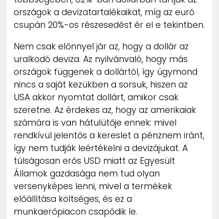
országok a devizatartalékaikat, míg az euró
csupán 20%-os részesedést ér el e tekintben.
Nem csak előnnyel jár az, hogy a dollár az
uralkodó deviza. Az nyilvánvaló, hogy más
országok függenek a dollártól, így úgymond
nincs a saját kezükben a sorsuk, hiszen az
USA akkor nyomtat dollárt, amikor csak
szeretne. Az érdekes az, hogy az amerikaiak
számára is van hátulütője ennek: mivel
rendkívül jelentős a kereslet a pénznem iránt,
így nem tudják leértékelni a devizájukat. A
túlságosan erős USD miatt az Egyesült
Államok gazdasága nem tud olyan
versenyképes lenni, mivel a termékek
előállítása költséges, és ez a
munkaerőpiacon csapódik le.