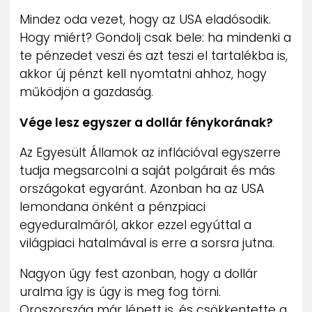
Mindez oda vezet, hogy az USA eladósodik.
Hogy miért? Gondolj csak bele: ha mindenki a
te pénzedet veszi és azt teszi el tartalékba is,
akkor új pénzt kell nyomtatni ahhoz, hogy
működjön a gazdaság.
Vége lesz egyszer a dollár fénykorának?
Az Egyesült Államok az inflációval egyszerre
tudja megsarcolni a saját polgárait és más
országokat egyaránt. Azonban ha az USA
lemondana önként a pénzpiaci
egyeduralmáról, akkor ezzel egyúttal a
világpiaci hatalmával is erre a sorsra jutna.
Nagyon úgy fest azonban, hogy a dollár
uralma így is úgy is meg fog törni.
Oroszország már lépett is, és csökkentette a