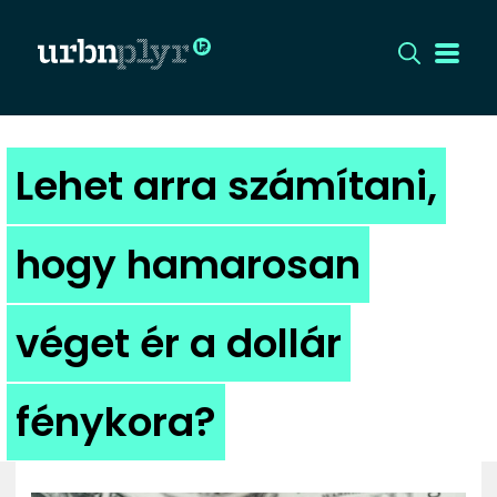
CÍMLAP
Lehet arra számítani,
DIZÁJN
hogy hamarosan
DIVAT
véget ér a dollár
HIP
KULT
fénykora?
UTCA