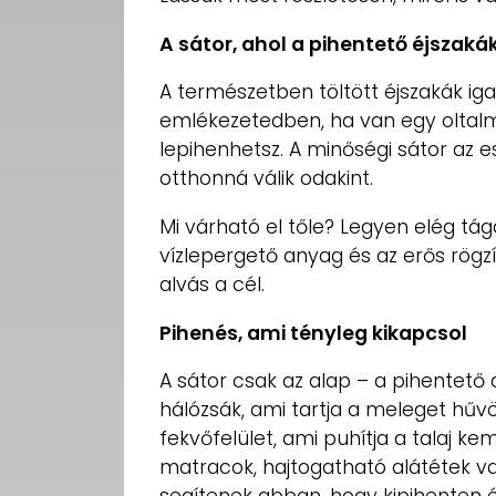
A sátor, ahol a pihentető éjszaká
A természetben töltött éjszakák i
emlékezetedben, ha van egy olta
lepihenhetsz. A minőségi sátor az es
otthonná válik odakint.
Mi várható el tőle? Legyen elég tágas
vízlepergető anyag és az erős rögz
alvás a cél.
Pihenés, ami tényleg kikapcsol
A sátor csak az alap – a pihentető
hálózsák, ami tartja a meleget hű
fekvőfelület, ami puhítja a talaj ke
matracok, hajtogatható alátétek 