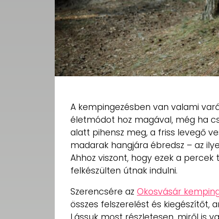
A kempingezésben van valami varáz
életmódot hoz magával, még ha csak
alatt pihensz meg, a friss levegő v
madarak hangjára ébredsz – az ilyen
Ahhoz viszont, hogy ezek a percek t
felkészülten útnak indulni.
Szerencsére az
Okosvásár kemping
összes felszerelést és kiegészítőt, 
Lássuk most részletesen, miről is v