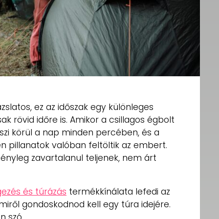
slatos, ez az időszak egy különleges
 rövid időre is. Amikor a csillagos égbolt
eszi körül a nap minden percében, és a
 pillanatok valóban feltöltik az embert.
ényleg zavartalanul teljenek, nem árt
ezés és túrázás
termékkínálata lefedi az
amiről gondoskodnod kell egy túra idejére.
an szó.