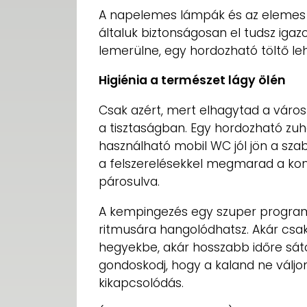
A napelemes lámpák és az elemes ki
általuk biztonságosan el tudsz igaz
lemerülne, egy hordozható töltő l
Higiénia a természet lágy ölén
Csak azért, mert elhagytad a vár
a tisztaságban. Egy hordozható zu
használható mobil WC jól jön a sza
a felszerelésekkel megmarad a ko
párosulva.
A kempingezés egy szuper program, 
ritmusára hangolódhatsz. Akár csak
hegyekbe, akár hosszabb időre sátor
gondoskodj, hogy a kaland ne váljo
kikapcsolódás.