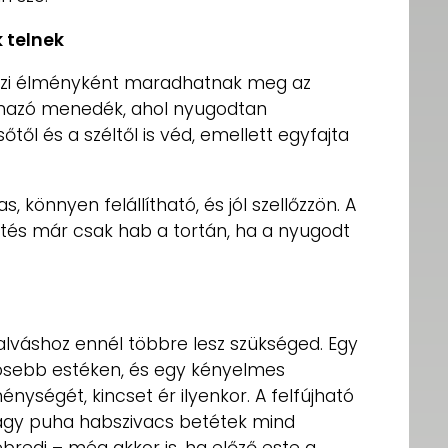
k telnek
gazi élményként maradhatnak meg az
lmazó menedék, ahol nyugodtan
őtől és a széltől is véd, emellett egyfajta
, könnyen felállítható, és jól szellőzzön. A
ítés már csak hab a tortán, ha a nyugodt
 alváshoz ennél többre lesz szükséged. Egy
vösebb estéken, és egy kényelmes
ménységét, kincset ér ilyenkor. A felfújható
vagy puha habszivacs betétek mind