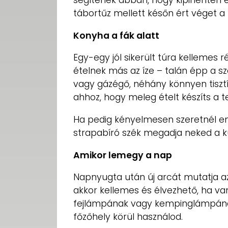
segítenek abban, hogy kipihenten é
tábortűz mellett későn ért véget a
Konyha a fák alatt
Egy-egy jól sikerült túra kellemes 
ételnek más az íze – talán épp a s
vagy gázégő, néhány könnyen tiszt
ahhoz, hogy meleg ételt készíts a
Ha pedig kényelmesen szeretnél en
strapabíró szék megadja neked a kü
Amikor lemegy a nap
Napnyugta után új arcát mutatja az 
akkor kellemes és élvezhető, ha va
fejlámpának vagy kempinglámpának 
főzőhely körül használod.