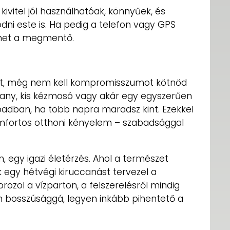
vitel jól használhatóak, könnyűek, és
odni este is. Ha pedig a telefon vagy GPS
ehet a megmentő.
ost, még nem kell kompromisszumot kötnöd
hany, kis kézmosó vagy akár egy egyszerűen
badban, ha több napra maradsz kint. Ezekkel
mfortos otthoni kényelem – szabadsággal
egy igazi életérzés. Ahol a természet
 egy hétvégi kiruccanást tervezel a
ozol a vízparton, a felszerelésről mindig
n bosszúsággá, legyen inkább pihentető a