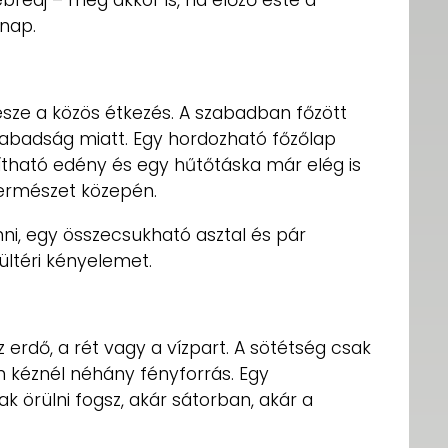
bredj – még akkor is, ha előző este a
 nap.
része a közös étkezés. A szabadban főzött
zabadság miatt. Egy hordozható főzőlap
ítható edény és egy hűtőtáska már elég is
 természet közepén.
ni, egy összecsukható asztal és pár
ltéri kényelemet.
erdő, a rét vagy a vízpart. A sötétség csak
n kéznél néhány fényforrás. Egy
örülni fogsz, akár sátorban, akár a