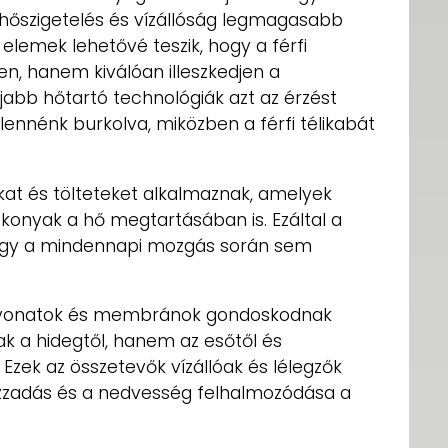
 hőszigetelés és vízállóság legmagasabb
 elemek lehetővé teszik, hogy a férfi
jen, hanem kiválóan illeszkedjen a
jabb hőtartó technológiák azt az érzést
lennénk burkolva, miközben a férfi télikabát
kat és tölteteket alkalmaznak, amelyek
konyak a hő megtartásában is. Ezáltal a
 így a mindennapi mozgás során sem
evonatok és membránok gondoskodnak
sak a hidegtől, hanem az esőtől és
Ezek az összetevők vízállóak és lélegzők
t izzadás és a nedvesség felhalmozódása a