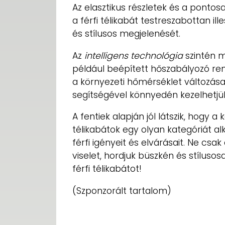
Az elasztikus részletek és a pontosa
a férfi télikabát testreszabottan i
és stílusos megjelenését.
Az
intelligens technológia
szintén m
például beépített hőszabályozó re
a környezeti hőmérséklet változása
segítségével könnyedén kezelhetjük
A fentiek alapján jól látszik, hogy a
télikabátok egy olyan kategóriát a
férfi igényeit és elvárásait. Ne csak
viselet, hordjuk büszkén és stíluso
férfi télikabátot!
(Szponzorált tartalom)