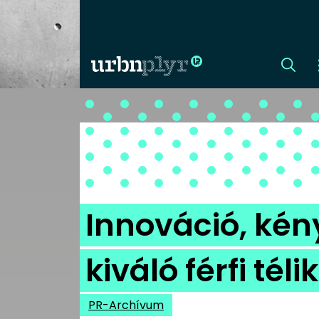
CÍMLAP
DIZÁJN
DIVAT
Innováció, kény
HIP
kiváló férfi tél
KULT
PR-Archívum