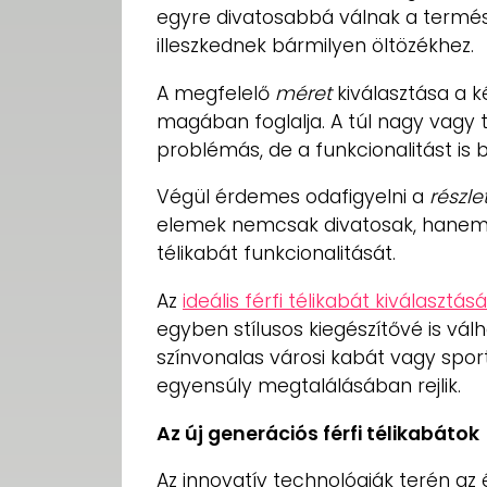
egyre divatosabbá válnak a termé
illeszkednek bármilyen öltözékhez.
A megfelelő
méret
kiválasztása a k
magában foglalja. A túl nagy vagy tú
problémás, de a funkcionalitást is b
Végül érdemes odafigyelni a
részle
elemek nemcsak divatosak, hanem pr
télikabát funkcionalitását.
Az
ideális férfi télikabát kiválasztás
egyben stílusos kiegészítővé is vál
színvonalas városi kabát vagy spor
egyensúly megtalálásában rejlik.
Az új generációs férfi télikabátok
Az innovatív technológiák terén az é