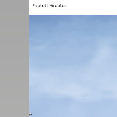
UTCA
Fizetett Hirdetés
ZENE
MÉDIAAJÁNLAT
IMPRESSZUM
PR-ARCHÍVUM
ADATKEZELÉSI
TÁJÉKOZTATÓ