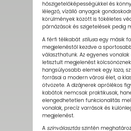
hőszigetelőképességükkel és könny
lélegző, vízálló anyagok gondoskodn
körülmények között is tökéletes vé
párnázások és szigetelések pedig 
A férfi télikabát
stílus
a egy másik fo
megjelenéstől kezdve a sportosab
választhatunk. Az egyenes vonalak 
letisztult megjelenést kölcsönözne
hangsúlyosabb elemek egy laza, sza
forrásai a modern városi élet, a kla
ötvözete. A dizájnerek aprólékos fig
kabátok nemcsak praktikusak, han
elengedhetetlen funkcionalitás mell
vonalak, precíz varrások és különleg
megjelenést.
A
színválasztás
szintén meghatározó