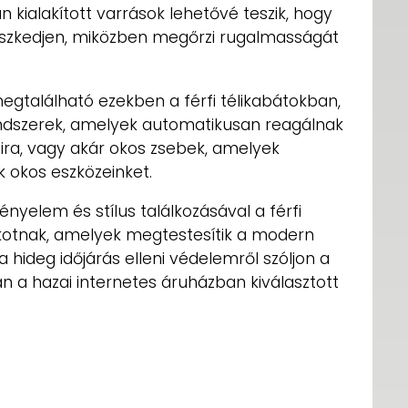
n kialakított varrások lehetővé teszik, hogy
lleszkedjen, miközben megőrzi rugalmasságát
egtalálható ezekben a férfi télikabátokban,
ndszerek, amelyek automatikusan reagálnak
ira, vagy akár okos zsebek, amelyek
 okos eszközeinket.
 kényelem és stílus találkozásával a férfi
lkotnak, amelyek megtestesítik a modern
 a hideg időjárás elleni védelemről szóljon a
san a hazai internetes áruházban kiválasztott