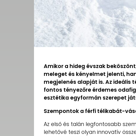
Amikor a hideg évszak beköszönt
meleget és kényelmet jelenti, ha
megjelenés alapját is. Az ideális
fontos tényezőre érdemes odafigy
esztétika egyformán szerepet ját
Szempontok a férfi télikabát-vás
Az első és talán legfontosabb sze
lehetővé teszi olyan innovatív össz