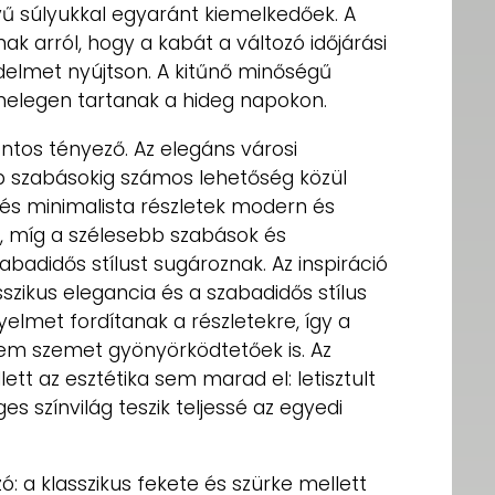
ű súlyukkal egyaránt kiemelkedőek. A
ak arról, hogy a kabát a változó időjárási
delmet nyújtson. A kitűnő minőségű
melegen tartanak a hideg napokon.
ntos tényező. Az elegáns városi
b szabásokig számos lehetőség közül
és minimalista részletek modern és
k, míg a szélesebb szabások és
badidős stílust sugároznak. Az inspiráció
sszikus elegancia és a szabadidős stílus
yelmet fordítanak a részletekre, így a
em szemet gyönyörködtetőek is. Az
ett az esztétika sem marad el: letisztult
es színvilág teszik teljessé az egyedi
: a klasszikus fekete és szürke mellett