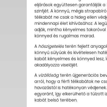
eljárások együttesen garantálják a
szintjét. A könnyű, mégis strapabíró
télikabát ne csak a hideg ellen véd
mindennapi élet kihívásához. A legú
adják, mintha kényelmes takaróval 
könnyed és rugalmas marad.
A
hőszigetelés
terén fejlett anyago
könnyű súlyúak és kivételesen haté
kabát kényelmes és könnyed lesz,
akadályozza viselőjét.
A
vízállóság
terén újgenerációs b
arról, hogy a férfi télikabátok ne c
havazástól is hatékonyan védjenek. 
egyaránt, így elkerülhető a túlzot
kabát belső terében.