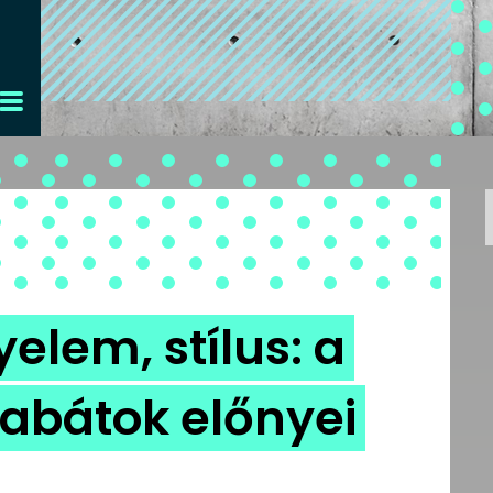
elem, stílus: a
ikabátok előnyei