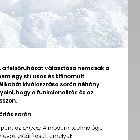
, a felsőruházat választása nemcsak a
nem egy stílusos és kifinomult
 télikabát kiválasztása során néhány
elni, hogy a funkcionalitás és az
sszon.
árlás során
mpont az
anyag
. A modern technológia
etevők előállítását, amelyek