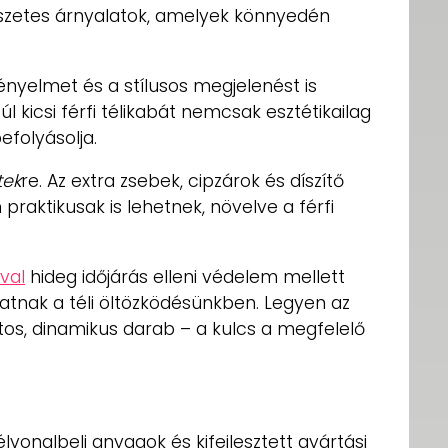
szetes árnyalatok, amelyek könnyedén
ényelmet és a stílusos megjelenést is
l kicsi férfi télikabát nemcsak esztétikailag
efolyásolja.
tek
re. Az extra zsebek, cipzárok és díszítő
aktikusak is lehetnek, növelve a férfi
ával
hideg időjárás elleni védelem mellett
hatnak a téli öltözködésünkben. Legyen az
tos, dinamikus darab – a kulcs a megfelelő
lvonalbeli anyagok és kifejlesztett gyártási