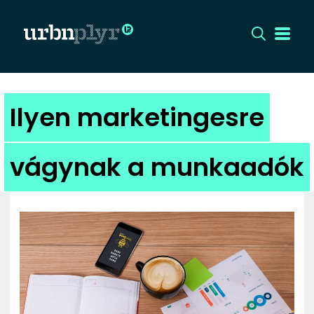
CÍMLAP
Ilyen marketingesre
DIZÁJN
vágynak a munkaadók
DIVAT
HIP
KULT
UTCA