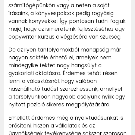
számítógépünkön vagy a neten a saját
írásaink, a könyvespolcok pedig rogyásig
vannak könyvekkel. Így pontosan tudni fogjuk
majd, hogy az ismereteink fejlesztéséhez egy
copywriter kurzus elvégzésére van szükség.
De az ilyen tanfolyamokból manapság már
nagyon sokféle érhető el, amelyek nem
mindegyike fektet nagy hangsúlyt a
gyakorlati oktatásra. Érdemes tehát résen
lenni a választásnál, hogy valóban
használható tudást szerezhessünk, amellyel
a tarsolyunkban nagyobb esélyünk nyílik egy
nyitott pozíció sikeres megpályázására.
Emellett érdemes még a nyelvtudásunkat is
erősíteni, hiszen a vállalatok és az
ügynökségek tevékenysége sokszor szorosan