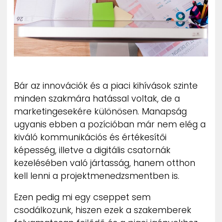
ZENE
MÉDIAAJÁNLAT
IMPRESSZUM
PR-ARCHÍVUM
ADATKEZELÉSI TÁJÉKOZTATÓ
Bár az innovációk és a piaci kihívások szinte
minden szakmára hatással voltak, de a
marketingesekére különösen. Manapság
ugyanis ebben a pozícióban már nem elég a
kiváló kommunikációs és értékesítői
képesség, illetve a digitális csatornák
kezelésében való jártasság, hanem otthon
kell lenni a projektmenedzsmentben is.
Ezen pedig mi egy cseppet sem
csodálkozunk, hiszen ezek a szakemberek