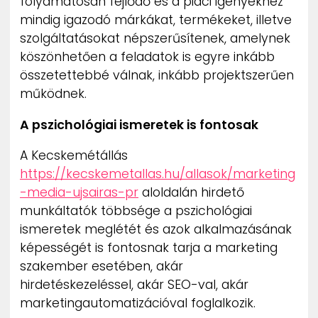
folyamatosan fejlődő és a piaci igényekhez
mindig igazodó márkákat, termékeket, illetve
szolgáltatásokat népszerűsítenek, amelynek
köszönhetően a feladatok is egyre inkább
összetettebbé válnak, inkább projektszerűen
működnek.
A pszichológiai ismeretek is fontosak
A Kecskemétállás
https://kecskemetallas.hu/allasok/marketing
-media-ujsairas-pr
aloldalán hirdető
munkáltatók többsége a pszichológiai
ismeretek meglétét és azok alkalmazásának
képességét is fontosnak tarja a marketing
szakember esetében, akár
hirdetéskezeléssel, akár SEO-val, akár
marketingautomatizációval foglalkozik.