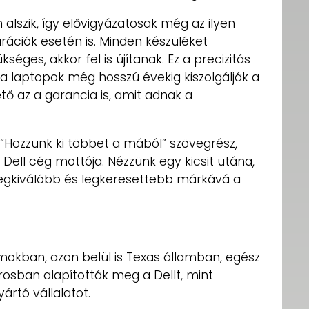
 alszik, így elővigyázatosak még az ilyen
rációk esetén is. Minden készüléket
kséges, akkor fel is újítanak. Ez a precizitás
a laptopok még hosszú évekig kiszolgálják a
ető az a garancia is, amit adnak a
“Hozzunk ki többet a mából” szövegrész,
 Dell cég mottója. Nézzünk egy kicsit utána,
legkiválóbb és legkeresettebb márkává a
mokban, azon belül is Texas államban, egész
sban alapították meg a Dellt, mint
rtó vállalatot.