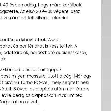
t 40 évben odáig, hogy mára körülbelül
gszerte. Az első 20 évük végére, azaz
 éves árbevételt sikerült elérniük.
elentősen kibővítették. Asztali
kat és perifériákat is készítettek. A
, adattárolók, hordozható audioeszközök,
ak.
BM-kompatibilis számítógépek
épest milyen messzire jutott a cég! Már egy
t dizájnú Turbo PC-vel, mely segített neki
vételt. 3 évvel az alapítás után már létre is
. évre pedig az alapításkori PC’s Limited
Corporation nevet.