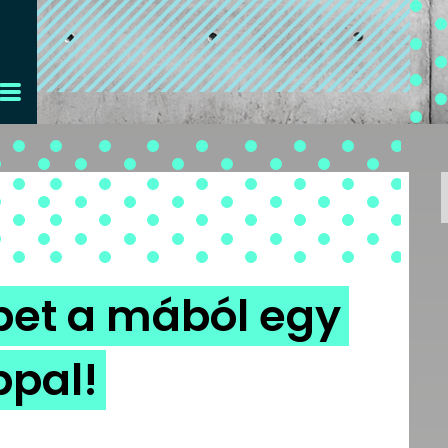
bet a mából egy
ppal!