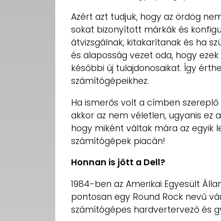
Azért azt tudjuk, hogy az ördög nem
sokat bizonyított márkák és konfigu
átvizsgálnak, kitakarítanak és ha szü
és alaposság vezet oda, hogy ezek 
későbbi új tulajdonosaikat. Így érth
számítógépeikhez.
Ha ismerős volt a címben szereplő 
akkor az nem véletlen, ugyanis ez a
hogy miként váltak mára az egyik 
számítógépek piacán!
Honnan is jött a Dell?
1984-ben az Amerikai Egyesült Álla
pontosan egy Round Rock nevű váro
számítógépes hardvertervező és gyá