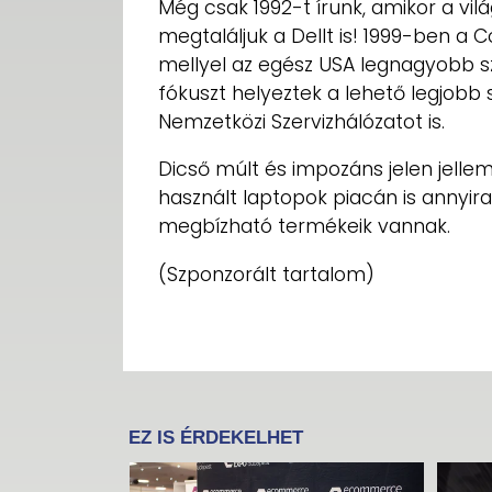
Még csak 1992-t írunk, amikor a vil
megtaláljuk a Dellt is! 1999-ben a
mellyel az egész USA legnagyobb s
fókuszt helyeztek a lehető legjobb s
Nemzetközi Szervizhálózatot is.
Dicső múlt és impozáns jelen jellemz
használt laptopok piacán is annyira
megbízható termékeik vannak.
(Szponzorált tartalom)