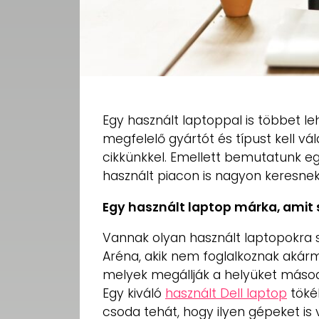
Egy használt laptoppal is többet l
megfelelő gyártót és típust kell vá
cikkünkkel. Emellett bemutatunk eg
használt piacon is nagyon keresnek. 
Egy használt laptop márka, amit
Vannak olyan használt laptopokra s
Aréna, akik nem foglalkoznak akárm
melyek megállják a helyüket másodv
Egy kiváló
használt Dell laptop
töké
csoda tehát, hogy ilyen gépeket is 