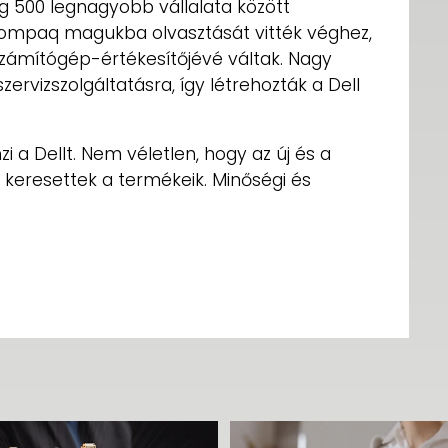
ág 500 legnagyobb vállalata között
 Compaq magukba olvasztását vitték véghez,
zámítógép-értékesítőjévé váltak. Nagy
zervizszolgáltatásra, így létrehozták a Dell
i a Dellt. Nem véletlen, hogy az új és a
 keresettek a termékeik. Minőségi és