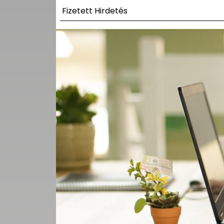
UTCA
Fizetett Hirdetés
ZENE
MÉDIAAJÁNLAT
IMPRESSZUM
PR-ARCHÍVUM
ADATKEZELÉSI
TÁJÉKOZTATÓ