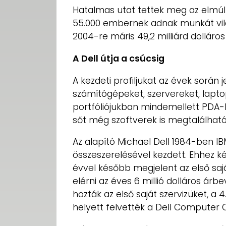
Hatalmas utat tettek meg az elmúl
55.000 embernek adnak munkát vilá
2004-re máris 49,2 milliárd dolláros
A Dell útja a csúcsig
A kezdeti profiljukat az évek során j
számítógépeket, szervereket, laptopo
portfóliójukban mindemellett PDA-k
sőt még szoftverek is megtalálható
Az alapító Michael Dell 1984-ben I
összeszerelésével kezdett. Ehhez k
évvel később megjelent az első sajá
elérni az éves 6 millió dolláros árbe
hozták az első saját szervizüket, a 4
helyett felvették a Dell Computer 