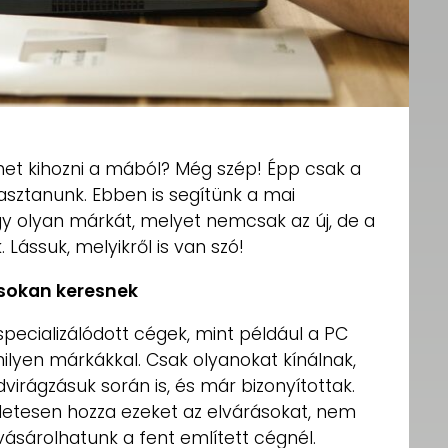
ehet kihozni a mából? Még szép! Épp csak a
lasztanunk. Ebben is segítünk a mai
y olyan márkát, melyet nemcsak az új, de a
Lássuk, melyikről is van szó!
 sokan keresnek
pecializálódott cégek, mint például a PC
ilyen márkákkal. Csak olyanokat kínálnak,
irágzásuk során is, és már bizonyítottak.
letesen hozza ezeket az elvárásokat, nem
vásárolhatunk a fent említett cégnél.