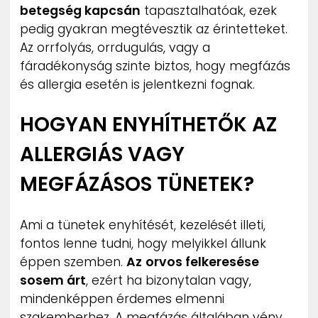
betegség kapcsán
tapasztalhatóak, ezek
pedig gyakran megtévesztik az érintetteket.
Az orrfolyás, orrdugulás, vagy a
fáradékonyság szinte biztos, hogy megfázás
és allergia esetén is jelentkezni fognak.
HOGYAN ENYHÍTHETŐK AZ
ALLERGIÁS VAGY
MEGFÁZÁSOS TÜNETEK?
Ami a tünetek enyhítését, kezelését illeti,
fontos lenne tudni, hogy melyikkel állunk
éppen szemben.
Az
orvos felkeresése
sosem árt
, ezért ha bizonytalan vagy,
mindenképpen érdemes elmenni
szakemberhez. A megfázás általában vény