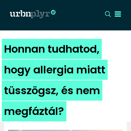
CÍMLAP
Honnan tudhatod,
DIZÁJN
hogy allergia miatt
DIVAT
tüsszögsz, és nem
HIP
KULT
megfáztál?
UTCA