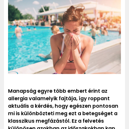
ZENE
MÉDIAAJÁNLAT
IMPRESSZUM
PR-ARCHÍVUM
ADATKEZELÉSI TÁJÉKOZTATÓ
Manapság egyre több embert érint az
allergia valamelyik fajtája, így roppant
aktuális a kérdés, hogy egészen pontosan
mi is különbözteti meg ezt a betegséget a
klasszikus megfázástól. Ez a felvetés
különösen azokban az időszakokban kap