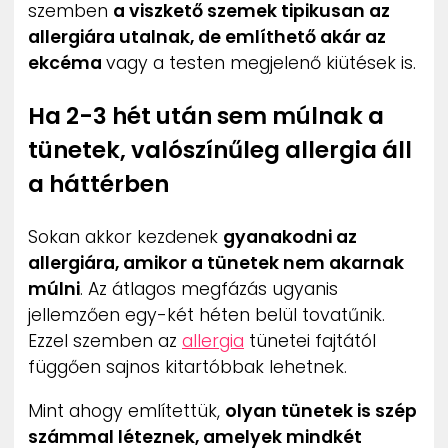
szemben
a viszkető szemek tipikusan az
allergiára utalnak, de említhető akár az
ekcéma
vagy a testen megjelenő kiütések is.
Ha 2-3 hét után sem múlnak a
tünetek, valószínűleg allergia áll
a háttérben
Sokan akkor kezdenek
gyanakodni az
allergiára, amikor a tünetek nem akarnak
múlni
. Az átlagos megfázás ugyanis
jellemzően egy-két héten belül tovatűnik.
Ezzel szemben az
allergia
tünetei fajtától
függően sajnos kitartóbbak lehetnek.
Mint ahogy említettük,
olyan tünetek is szép
számmal léteznek, amelyek mindkét