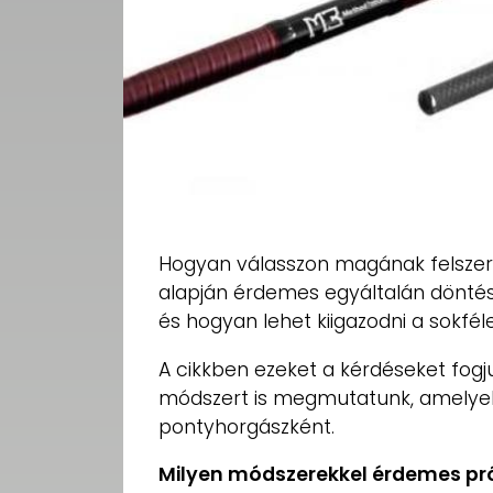
Hogyan válasszon magának felszer
alapján érdemes egyáltalán döntésr
és hogyan lehet kiigazodni a sokfél
A cikkben ezeket a kérdéseket fogj
módszert is megmutatunk, amelyek
pontyhorgászként.
Milyen módszerekkel érdemes pró