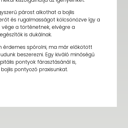
yszerű párost alkothat a bojlis
erőt és rugalmasságot kölcsönözve így a
s vége a történetnek, elvégre a
gészítők is dukálnak.
 érdemes spórolni, ma már előkötött
tudunk beszerezni. Egy kiváló minőségű
pitális pontyok fárasztásánál is,
bojlis pontyozó praxisunkat.