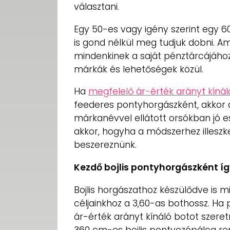
választani.
Egy 50-es vagy igény szerint egy 
is gond nélkül meg tudjuk dobni. Ami
mindenkinek a saját pénztárcájához
márkák és lehetőségek közül.
Ha
megfelelő ár-érték arányt kínál
feederes pontyhorgászként, akkor
márkanévvel ellátott orsókban jó e
akkor, hogyha a módszerhez illeszke
beszereznünk.
Kezdő bojlis pontyhorgászként íg
Bojlis horgászathoz készülődve is 
céljainkhoz a 3,60-as bothossz. H
ár-érték arányt kínáló botot szeret
360 cm-es bojlis pontyozópálca rem