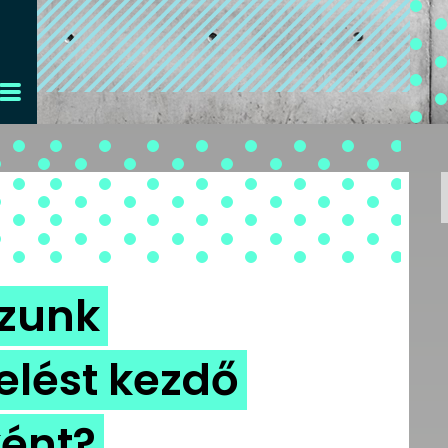
zunk
elést kezdő
ént?