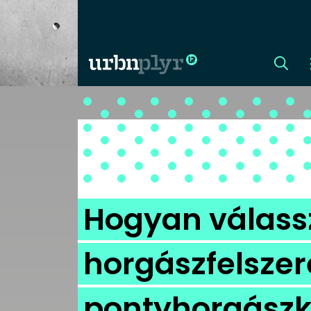
CÍMLAP
DIZÁJN
DIVAT
Hogyan válass
HIP
horgászfelszer
KULT
pontyhorgászk