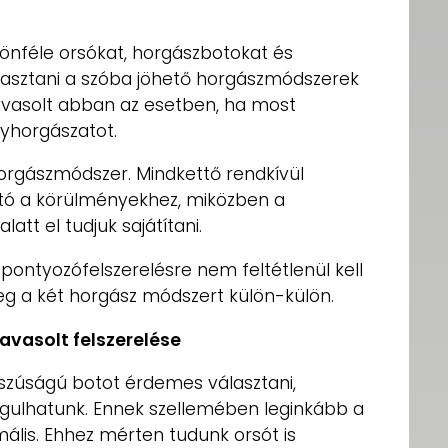
ülönféle orsókat, horgászbotokat és
választani a szóba jöhető horgászmódszerek
javasolt abban az esetben, ha most
yhorgászatot.
 horgászmódszer. Mindkettő rendkívül
ató a körülményekhez, miközben a
latt el tudjuk sajátítani.
pontyozófelszerelésre nem feltétlenül kell
eg a két horgász módszert külön-külön.
avasolt felszerelése
szúságú botot érdemes választani,
ogulhatunk. Ennek szellemében leginkább a
mális. Ehhez mérten tudunk orsót is