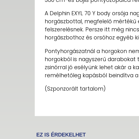
A Delphin EXYL 70 Y body orsója nag
horgászbottal, megfelelő mértékű 
felszerelésnek. Persze itt még ninc
horgászbothoz és orsóhoz egyéb kie
Pontyhorgászatnál a horgokon nem
horgokból is nagyszerű darabokat 
zsinórral jó esélyünk lehet akár a ka
remélhetőleg kapásból beindítva a 
(Szponzorált tartalom)