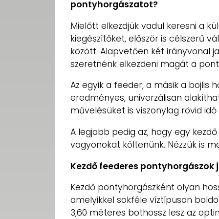
pontyhorgászatot?
Mielőtt elkezdjük vadul keresni a k
kiegészítőket, először is célszerű 
között. Alapvetően két irányvonal 
szeretnénk elkezdeni magát a pont
Az egyik a feeder, a másik a bojlis
eredményes, univerzálisan alakíth
művelésüket is viszonylag rövid idő a
A legjobb pedig az, hogy egy kezdő 
vagyonokat költenünk. Nézzük is m
Kezdő feederes pontyhorgászok j
Kezdő pontyhorgászként olyan hos
amelyikkel sokféle víztípuson bold
3,60 méteres bothossz lesz az opti