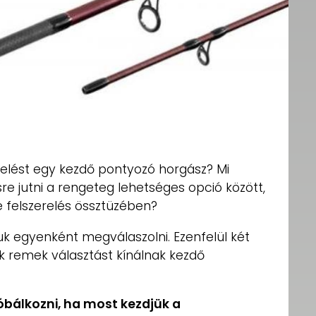
elést egy kezdő pontyozó horgász? Mi
e jutni a rengeteg lehetséges opció között,
e felszerelés össztüzében?
uk egyenként megválaszolni. Ezenfelül két
 remek választást kínálnak kezdő
bálkozni, ha most kezdjük a