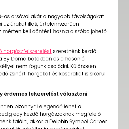
60-as orsóval akár a nagyobb távolságokat
 az árakat illeti, értelemszerűen
 mérten kell döntést hoznia a szóba jöhető
ó horgászfelszerelést
szeretnénk kezdő
 a By Döme botokban és a hasonló
séllyel nem fogunk csalódni. Különösen
dő zsinórt, horgokat és kosarakat is sikerül
y érdemes felszerelést választani
minden bizonnyal elegendő lehet a
a pedig egy kezdő horgászoknak megfelelő
nénk találni, akkor a Delphin Symbol Carper
ekül kiszolgálhatja az igényeinket.