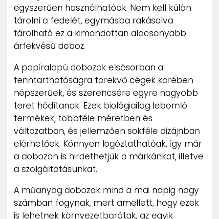
egyszerűen használhatóak. Nem kell külön
tárolni a fedelét, egymásba rakásolva
tárolható ez a kimondottan alacsonyabb
árfekvésű doboz.
A papíralapú dobozok elsősorban a
fenntarthatóságra törekvő cégek körében
népszerűek, és szerencsére egyre nagyobb
teret hódítanak. Ezek biológiailag lebomló
termékek, többféle méretben és
változatban, és jellemzően sokféle dizájnban
elérhetőek. Könnyen logóztathatóak, így már
a dobozon is hirdethetjük a márkánkat, illetve
a szolgáltatásunkat.
A műanyag dobozok mind a mai napig nagy
számban fogynak, mert amellett, hogy ezek
is lehetnek környezetbarátak, az egyik