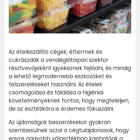
ZENE
MÉDIAAJÁNLAT
IMPRESSZUM
PR-ARCHÍVUM
ADATKEZELÉSI TÁJÉKOZTATÓ
Az ételkiszállító cégek, éttermek és
cukrászdák a vendéglátóipari szektor
résztvevőjeként igyekeznek fejlődni, és mindig
a lehető legmodernebb eszközöket és
felszereléseket használni. Az ételek
csomagolása és tálalása a higiéniai
követelményeknek fontos, hogy megfeleljen,
de az esztétikára is érdemes fókuszálni.
Az újdonságok beszerzésekor gyakran
szembesülnek azzal a cégtulajdonosok, hogy
egyre nagyobb választékban kaphatóak a