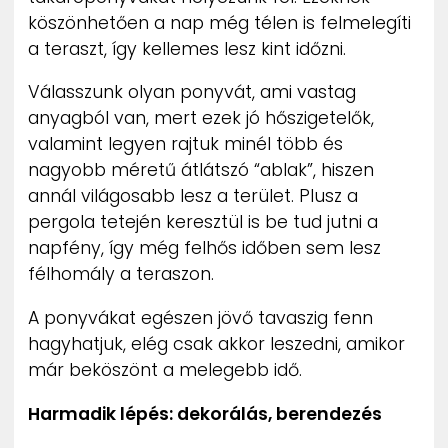
köszönhetően a nap még télen is felmelegíti
a teraszt, így kellemes lesz kint időzni.
Válasszunk olyan ponyvát, ami vastag
anyagból van, mert ezek jó hőszigetelők,
valamint legyen rajtuk minél több és
nagyobb méretű átlátszó “ablak”, hiszen
annál világosabb lesz a terület. Plusz a
pergola tetején keresztül is be tud jutni a
napfény, így még felhős időben sem lesz
félhomály a teraszon.
A ponyvákat egészen jövő tavaszig fenn
hagyhatjuk, elég csak akkor leszedni, amikor
már beköszönt a melegebb idő.
Harmadik lépés: dekorálás, berendezés