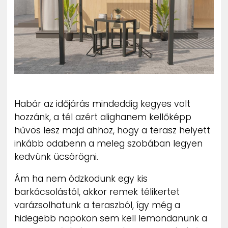
ZENE
MÉDIAAJÁNLAT
IMPRESSZUM
PR-ARCHÍVUM
ADATKEZELÉSI TÁJÉKOZTATÓ
Habár az időjárás mindeddig kegyes volt
hozzánk, a tél azért alighanem kellőképp
hűvös lesz majd ahhoz, hogy a terasz helyett
inkább odabenn a meleg szobában legyen
kedvünk ücsörögni.
Ám ha nem ódzkodunk egy kis
barkácsolástól, akkor remek télikertet
varázsolhatunk a teraszból, így még a
hidegebb napokon sem kell lemondanunk a