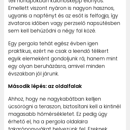
téli hónapokban különösképp előnyös.
Emellett viszont nyáron is nagyon hasznos,
ugyanis a napfényt és az esőt is felfogja, így
zivataros időben vagy perzselő napsütésben
sem kell behúzódni a négy fal közé.
Egy pergola tehát egész évben igen
praktikus, ezért ne csak a leendő télikert
egyik elemeként gondoljunk rá, hanem mint
egy olyan beruházásra, amivel minden
évszakban jól járunk.
Második lépés: az oldalfalak
Ahhoz, hogy ne nagykabátban kelljen
ücsörögni a teraszon, biztosítani kell a kintinél
magasabb hőmérsékletet. Ez pedig úgy
érhető el, ha a pergola oldalaira
takaróponyvákat helyezünk fel. Ezeknek