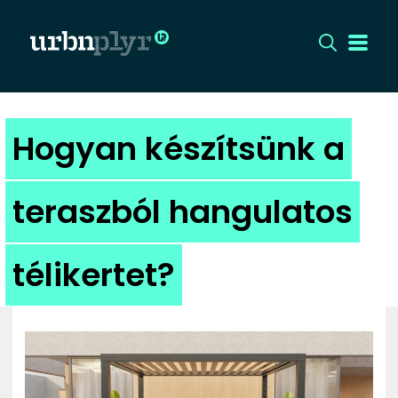
CÍMLAP
Hogyan készítsünk a
DIZÁJN
teraszból hangulatos
DIVAT
télikertet?
HIP
KULT
UTCA