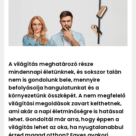
ZENE
MÉDIAAJÁNLAT
IMPRESSZUM
PR-ARCHÍVUM
ADATKEZELÉSI TÁJÉKOZTATÓ
A világítás meghatározó része
mindennapi életünknek, és sokszor talán
nem is gondolunk bele, mennyire
befolyásolja hangulatunkat és a
környezetünk összképét. A nem megfelelő
világítási megoldások zavart kelthetnek,
ami akár a napi életminőségre is hatással
lehet. Gondoltál már arra, hogy éppen a
világítás lehet az oka, ha nyugtalanabbul
érzed magad otthon? Egyes gyakori