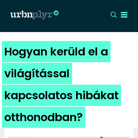
CÍMLAP
Hogyan kerüld el a
DIZÁJN
világítással
DIVAT
kapcsolatos hibákat
HIP
KULT
otthonodban?
UTCA