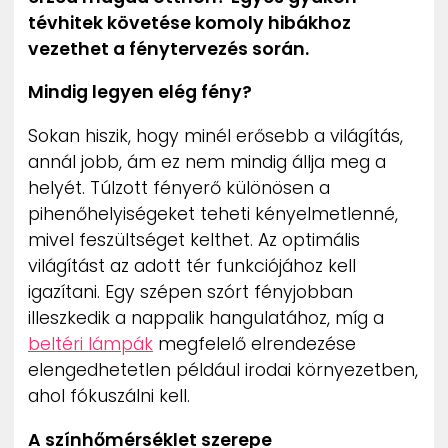
tévhitek követése komoly hibákhoz
vezethet a fénytervezés során.
Mindig legyen elég fény?
Sokan hiszik, hogy minél erősebb a világítás,
annál jobb, ám ez nem mindig állja meg a
helyét. Túlzott fényerő különösen a
pihenőhelyiségeket teheti kényelmetlenné,
mivel feszültséget kelthet. Az optimális
világítást az adott tér funkciójához kell
igazítani. Egy szépen szórt fényjobban
illeszkedik a nappalik hangulatához, míg a
beltéri lámpák
megfelelő elrendezése
elengedhetetlen például irodai környezetben,
ahol fókuszálni kell.
A színhőmérséklet szerepe